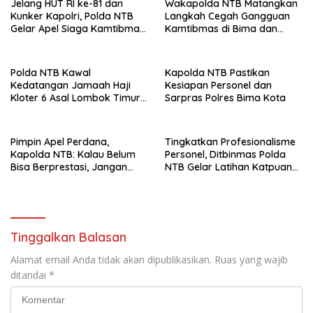
Jelang HUT RI ke-81 dan
Wakapolda NTB Matangkan
Kunker Kapolri, Polda NTB
Langkah Cegah Gangguan
Gelar Apel Siaga Kamtibmas
Kamtibmas di Bima dan
Serentak Seluruh Jajaran
Dompu
Polda NTB Kawal
Kapolda NTB Pastikan
Kedatangan Jamaah Haji
Kesiapan Personel dan
Kloter 6 Asal Lombok Timur,
Sarpras Polres Bima Kota
Pastikan Proses
Penjemputan Aman dan
Lancar
Pimpin Apel Perdana,
Tingkatkan Profesionalisme
Kapolda NTB: Kalau Belum
Personel, Ditbinmas Polda
Bisa Berprestasi, Jangan
NTB Gelar Latihan Katpuan
Mendatangkan Masalah
Bhabinkamtibmas di Lombok
Timur
Tinggalkan Balasan
Alamat email Anda tidak akan dipublikasikan.
Ruas yang wajib
ditandai
*