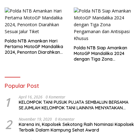
KM
Polda NTB Amankan Hari
Pertama MotoGP Mandalika
Polda NTB Siap Amankan
2024, Penonton Diarahkan
MotoGP Mandalika 2024
Sesuai Jalur Tiket
dengan Tiga Zona
Pengamanan dan Antisipasi
Khusus
Popular Post
1
April 16, 2026
0 Komentar
KELOMPOK TANI PUSUK PUJATA SEMBALUN BERSAMA
SEJUMLAH KELOMPOK TANI LAINNYA MENYATAKAN
KOMITMENNYA UNTUK MENDUKUNG SERTA
MENYUKSESKAN PROGRAM PEMERINTAH DI SEKTOR
2
November 19, 2020
0 Komentar
Karena ini, Kapolsek Sekotong Raih Nominasi Kapolsek
HORTIKULTURA, KHUSUSNYA PROGRAM BANTUAN BENIH
Terbaik Dalam Kampung Sehat Award
BAWANG PUTIH DARI APBN 2026.