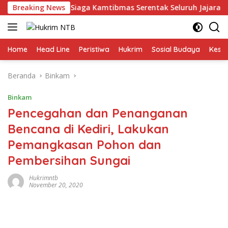
Langsung
NTB Gelar Apel Siaga Kamtibmas Serentak Seluruh Jajaran
Breaking News
ke
konten
Home
Head Line
Peristiwa
Hukrim
Sosial Budaya
Kese
Beranda
Binkam
Binkam
Pencegahan dan Penanganan
Bencana di Kediri, Lakukan
Pemangkasan Pohon dan
Pembersihan Sungai
Hukrimntb
November 20, 2020