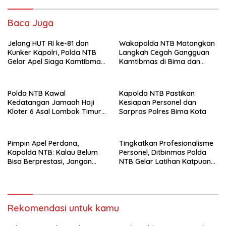
Baca Juga
Jelang HUT RI ke-81 dan
Wakapolda NTB Matangkan
Kunker Kapolri, Polda NTB
Langkah Cegah Gangguan
Gelar Apel Siaga Kamtibmas
Kamtibmas di Bima dan
Serentak Seluruh Jajaran
Dompu
Polda NTB Kawal
Kapolda NTB Pastikan
Kedatangan Jamaah Haji
Kesiapan Personel dan
Kloter 6 Asal Lombok Timur,
Sarpras Polres Bima Kota
Pastikan Proses
Penjemputan Aman dan
Lancar
Pimpin Apel Perdana,
Tingkatkan Profesionalisme
Kapolda NTB: Kalau Belum
Personel, Ditbinmas Polda
Bisa Berprestasi, Jangan
NTB Gelar Latihan Katpuan
Mendatangkan Masalah
Bhabinkamtibmas di Lombok
Timur
Rekomendasi untuk kamu