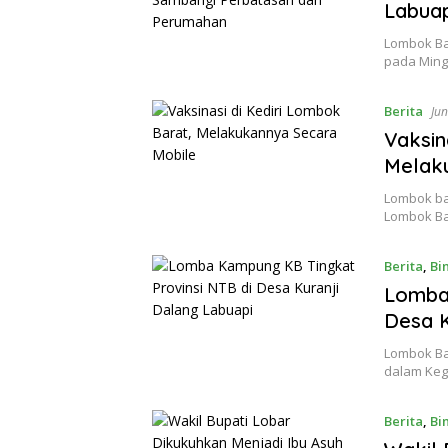
Labuap
Lombok Bar
pada Ming
Berita
Jun
Vaksin
Melak
Lombok bar
Lombok Ba
Berita
,
Bi
Lomba 
Desa K
Lombok Bar
dalam Keg
Berita
,
Bi
6, 2022