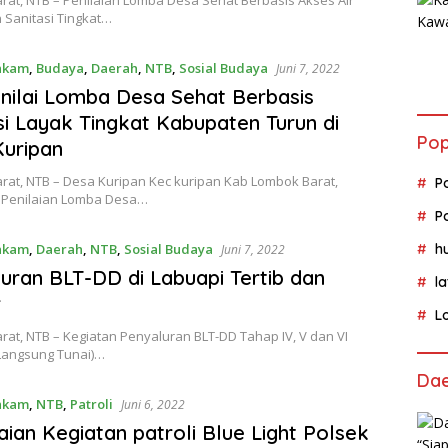
 Sanitasi Tingkat…
nkam
,
Budaya
,
Daerah
,
NTB
,
Sosial Budaya
Juni 7, 2022
nilai Lomba Desa Sehat Berbasis
si Layak Tingkat Kabupaten Turun di
Pop
uripan
rat, NTB – Desa Kuripan Kec kuripan Kab Lombok Barat,
P
Penilaian Lomba Desa…
P
nkam
,
Daerah
,
NTB
,
Sosial Budaya
h
Juni 7, 2022
uran BLT-DD di Labuapi Tertib dan
l
r
L
at, NTB – Kegiatan Penyaluran BLT-DD Tahap IV, V dan VI
Langsung Tunai)…
Da
nkam
,
NTB
,
Patroli
Juni 6, 2022
ian Kegiatan patroli Blue Light Polsek