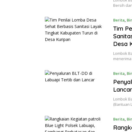
Bersih dan
Berita
,
Bi
Tim Pe
Sanita
Desa K
Lombok Ba
menerima 
Berita
,
Bi
Penyal
Lanca
Lombok Bar
(Bantuan 
Berita
,
Bi
Rangka