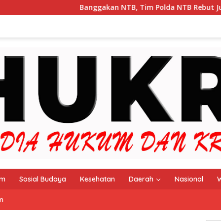
Banggakan NTB, Tim Polda NTB Rebut Juara III B
im
Sosial Budaya
Kesehatan
Daerah
Nasional
W
n