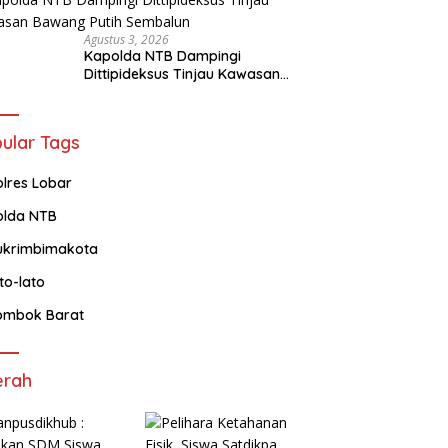
Agustus 3, 2026
Kapolda NTB Dampingi
Dittipideksus Tinjau Kawasan
Bawang Putih Sembalun
ular Tags
olres Lobar
olda NTB
ukrimbimakota
ato-lato
ombok Barat
erah