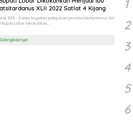
1
Bupati Lobar Dikukuhkan Menjadi Ibu
atsitardanus XLII 2022 Satlat 4 Kijang
at, NTB – Dalam kegiatan pelepasan peserta latsitardanus XLII
2
il Bupati Lobar Dikukuhkan…
Selengkapnya
3
4
5
6