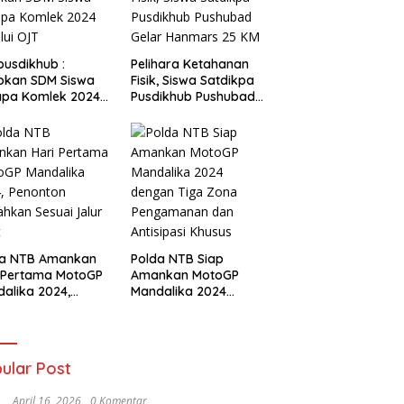
usdikhub :
Pelihara Ketahanan
pkan SDM Siswa
Fisik, Siswa Satdikpa
apa Komlek 2024
Pusdikhub Pushubad
lui OJT
Gelar Hanmars 25 KM
da NTB Amankan
Polda NTB Siap
 Pertama MotoGP
Amankan MotoGP
alika 2024,
Mandalika 2024
nton Diarahkan
dengan Tiga Zona
ai Jalur Tiket
Pengamanan dan
Antisipasi Khusus
ular Post
April 16, 2026
0 Komentar