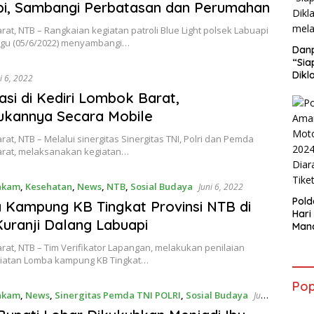
i, Sambangi Perbatasan dan Perumahan
at, NTB – Rangkaian kegiatan patroli Blue Light polsek Labuapi
gu (05/6/2022) menyambangi…
Danp
“Sia
Dikl
i 6, 2022
mela
asi di Kediri Lombok Barat,
ukannya Secara Mobile
at, NTB – Melalui sinergitas Sinergitas TNI, Polri dan Pemda
rat, melaksanakan kegiatan…
nkam
,
Kesehatan
,
News
,
NTB
,
Sosial Budaya
Juni 6, 2022
Pol
Kampung KB Tingkat Provinsi NTB di
Hari
uranji Dalang Labuapi
Mand
Peno
at, NTB – Tim Verifikator Lapangan, melakukan penilaian
Sesu
iatan Lomba kampung KB Tingkat…
Pop
nkam
,
News
,
Sinergitas Pemda TNI POLRI
,
Sosial Budaya
Juni