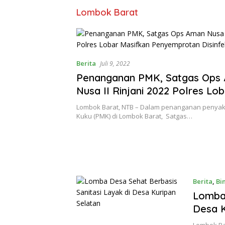
Lombok Barat
Berita
Juli 9, 2022
Penanganan PMK, Satgas Ops
Nusa II Rinjani 2022 Polres Lob
Masifkan Penyemprotan Disinf
Lombok Barat, NTB – Dalam penanganan penyaki
Kuku (PMK) di Lombok Barat, Satgas…
Berita
,
Bi
Lomba 
Desa K
Lombok Ba