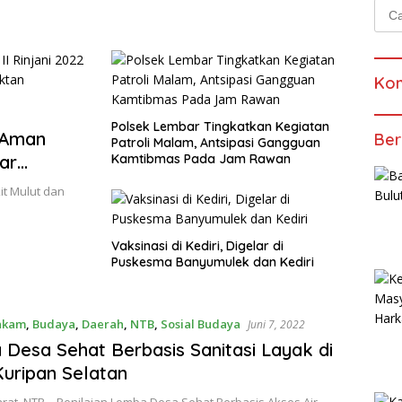
Cari
untu
Kom
Polsek Lembar Tingkatkan Kegiatan
 Aman
Ber
Patroli Malam, Antsipasi Gangguan
ar
Kamtibmas Pada Jam Rawan
ektan
t Mulut dan
Vaksinasi di Kediri, Digelar di
Puskesma Banyumulek dan Kediri
nkam
,
Budaya
,
Daerah
,
NTB
,
Sosial Budaya
Juni 7, 2022
Desa Sehat Berbasis Sanitasi Layak di
uripan Selatan
rat, NTB – Penilaian Lomba Desa Sehat Berbasis Akses Air