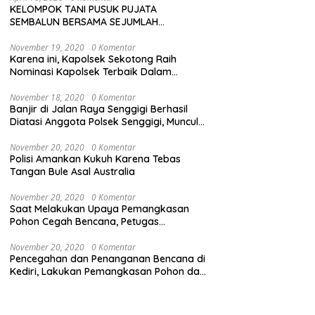
KELOMPOK TANI PUSUK PUJATA
SEMBALUN BERSAMA SEJUMLAH
KELOMPOK TANI LAINNYA MENYATAKAN
KOMITMENNYA UNTUK MENDUKUNG
November 19, 2020
0 Komentar
Karena ini, Kapolsek Sekotong Raih
SERTA MENYUKSESKAN PROGRAM
Nominasi Kapolsek Terbaik Dalam
PEMERINTAH DI SEKTOR HORTIKULTURA,
Kampung Sehat Award
KHUSUSNYA PROGRAM BANTUAN BENIH
BAWANG PUTIH DARI APBN 2026.
November 18, 2020
0 Komentar
Banjir di Jalan Raya Senggigi Berhasil
Diatasi Anggota Polsek Senggigi, Muncul
Masalah Lumpur di Jalan Raya
November 20, 2020
0 Komentar
Polisi Amankan Kukuh Karena Tebas
Tangan Bule Asal Australia
November 20, 2020
0 Komentar
Saat Melakukan Upaya Pemangkasan
Pohon Cegah Bencana, Petugas
Gabungan TNI-Polri dan Pemda Lobar
Dikejutkan dengan Peristiwa Mobil
November 20, 2020
0 Komentar
Pencegahan dan Penanganan Bencana di
Terbakar
Kediri, Lakukan Pemangkasan Pohon dan
Pembersihan Sungai