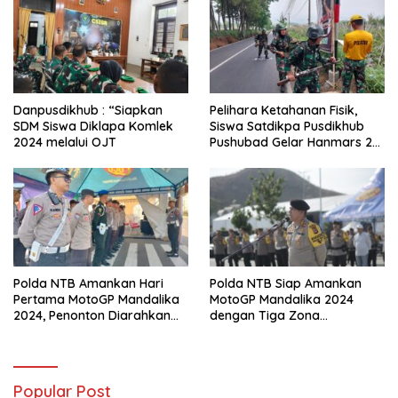
Danpusdikhub : “Siapkan
Pelihara Ketahanan Fisik,
SDM Siswa Diklapa Komlek
Siswa Satdikpa Pusdikhub
2024 melalui OJT
Pushubad Gelar Hanmars 25
KM
Polda NTB Amankan Hari
Polda NTB Siap Amankan
Pertama MotoGP Mandalika
MotoGP Mandalika 2024
2024, Penonton Diarahkan
dengan Tiga Zona
Sesuai Jalur Tiket
Pengamanan dan Antisipasi
Khusus
Popular Post