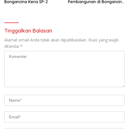
Bongancina Kena SP-2
Pembangunan di Bongancina
Tetap Berjalan: Perbekel,
Camat hingga Pemkab
Buleleng Tutup Mata
Tinggalkan Balasan
Alamat email Anda tidak akan dipublikasikan.
Ruas yang wajib
ditandai
*