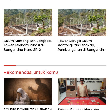
Memicu Kemarahan Warga
Barang Bukti
Belum Kantongi Izin Lengkap,
Tower Diduga Belum
Tower Telekomunikasi di
Kantongi Izin Lengkap,
Bongancina Kena SP-2
Pembangunan di Bongancina
Tetap Berjalan: Perbekel,
Camat hingga Pemkab
Buleleng Tutup Mata
Rekomendasi untuk kamu
POLRES DOMPU TRANSPARAN
Satuan Reserse Narkoba