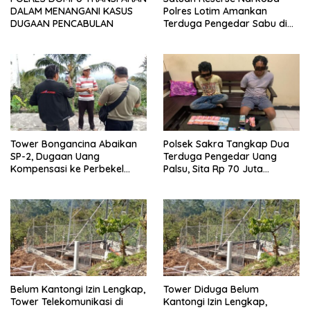
DALAM MENANGANI KASUS
Polres Lotim Amankan
DUGAAN PENCABULAN
Terduga Pengedar Sabu di
Masbagik
Tower Bongancina Abaikan
Polsek Sakra Tangkap Dua
SP-2, Dugaan Uang
Terduga Pengedar Uang
Kompensasi ke Perbekel
Palsu, Sita Rp 70 Juta
Memicu Kemarahan Warga
Barang Bukti
Belum Kantongi Izin Lengkap,
Tower Diduga Belum
Tower Telekomunikasi di
Kantongi Izin Lengkap,