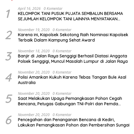
1
April 16, 2026
0 Komentar
KELOMPOK TANI PUSUK PUJATA SEMBALUN BERSAMA
SEJUMLAH KELOMPOK TANI LAINNYA MENYATAKAN
KOMITMENNYA UNTUK MENDUKUNG SERTA
MENYUKSESKAN PROGRAM PEMERINTAH DI SEKTOR
2
November 19, 2020
0 Komentar
Karena ini, Kapolsek Sekotong Raih Nominasi Kapolsek
HORTIKULTURA, KHUSUSNYA PROGRAM BANTUAN BENIH
Terbaik Dalam Kampung Sehat Award
BAWANG PUTIH DARI APBN 2026.
3
November 18, 2020
0 Komentar
Banjir di Jalan Raya Senggigi Berhasil Diatasi Anggota
Polsek Senggigi, Muncul Masalah Lumpur di Jalan Raya
4
November 20, 2020
0 Komentar
Polisi Amankan Kukuh Karena Tebas Tangan Bule Asal
Australia
5
November 20, 2020
0 Komentar
Saat Melakukan Upaya Pemangkasan Pohon Cegah
Bencana, Petugas Gabungan TNI-Polri dan Pemda
Lobar Dikejutkan dengan Peristiwa Mobil Terbakar
6
November 20, 2020
0 Komentar
Pencegahan dan Penanganan Bencana di Kediri,
Lakukan Pemangkasan Pohon dan Pembersihan Sungai