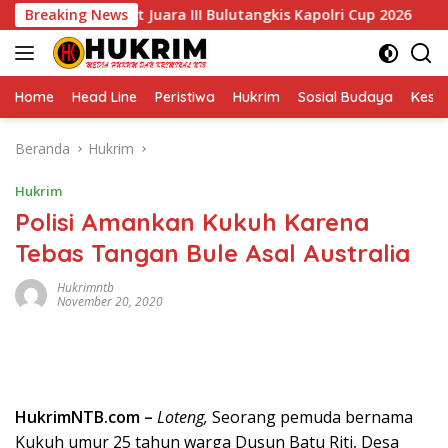
Langsung
 NTB Rebut Juara III Bulutangkis Kapolri Cup 2026
Breaking News
Ke
ke
konten
Home
Head Line
Peristiwa
Hukrim
Sosial Budaya
Kese
Beranda
Hukrim
Hukrim
Polisi Amankan Kukuh Karena
Tebas Tangan Bule Asal Australia
Hukrimntb
November 20, 2020
HukrimNTB.com –
Loteng,
Seorang pemuda bernama
Kukuh umur 25 tahun warga Dusun Batu Riti, Desa