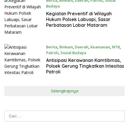
Berita
,
Binkam
,
Daerah
,
Patroli
,
Sosial
Budaya
April 22, 2022
Kegiatan Preventif di Wilayah
Hukum Polsek Labuapi, Sasar
Perbatasan Lobar Mataram
Berita
,
Binkam
,
Daerah
,
Keamanan
,
NTB
,
Patroli
,
Sosial Budaya
April 22, 2022
Antisipasi Kerawanan Kamtibmas,
Polsek Gerung Tingkatkan Intesitas
Patroli
Selengkapnya
Cari
untuk: