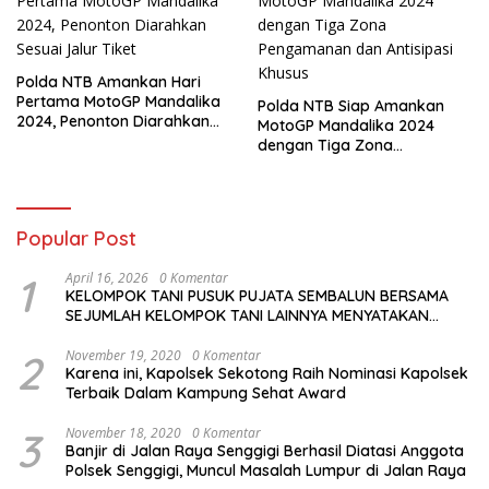
Polda NTB Amankan Hari
Pertama MotoGP Mandalika
Polda NTB Siap Amankan
2024, Penonton Diarahkan
MotoGP Mandalika 2024
Sesuai Jalur Tiket
dengan Tiga Zona
Pengamanan dan Antisipasi
Khusus
Popular Post
1
April 16, 2026
0 Komentar
KELOMPOK TANI PUSUK PUJATA SEMBALUN BERSAMA
SEJUMLAH KELOMPOK TANI LAINNYA MENYATAKAN
KOMITMENNYA UNTUK MENDUKUNG SERTA
MENYUKSESKAN PROGRAM PEMERINTAH DI SEKTOR
2
November 19, 2020
0 Komentar
Karena ini, Kapolsek Sekotong Raih Nominasi Kapolsek
HORTIKULTURA, KHUSUSNYA PROGRAM BANTUAN BENIH
Terbaik Dalam Kampung Sehat Award
BAWANG PUTIH DARI APBN 2026.
3
November 18, 2020
0 Komentar
Banjir di Jalan Raya Senggigi Berhasil Diatasi Anggota
Polsek Senggigi, Muncul Masalah Lumpur di Jalan Raya