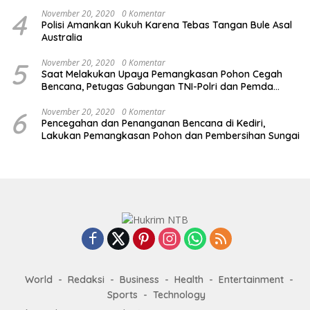
4
November 20, 2020
0 Komentar
Polisi Amankan Kukuh Karena Tebas Tangan Bule Asal
Australia
5
November 20, 2020
0 Komentar
Saat Melakukan Upaya Pemangkasan Pohon Cegah
Bencana, Petugas Gabungan TNI-Polri dan Pemda
Lobar Dikejutkan dengan Peristiwa Mobil Terbakar
6
November 20, 2020
0 Komentar
Pencegahan dan Penanganan Bencana di Kediri,
Lakukan Pemangkasan Pohon dan Pembersihan Sungai
World
Redaksi
Business
Health
Entertainment
Sports
Technology