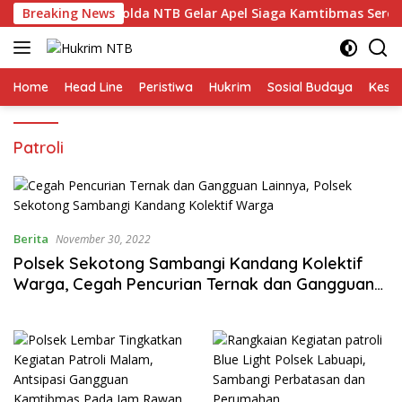
Langsung
unker Kapolri, Polda NTB Gelar Apel Siaga Kamtibmas Serentak 
Breaking News
ke
konten
Home
Head Line
Peristiwa
Hukrim
Sosial Budaya
Kese
Patroli
Berita
November 30, 2022
Polsek Sekotong Sambangi Kandang Kolektif
Warga, Cegah Pencurian Ternak dan Gangguan
Lainnya