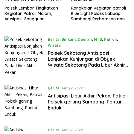
Polsek Lembar Tingkatkan
Rangkaian Kegiatan patroli
Kegiatan Patroli Malam,
Blue Light Polsek Labuapi,
Antsipasi Gangguan
Sambangi Perbatasan dan
Kamtibmas Pada Jam
Perumahan
Rawan
Berita
,
Binkam
,
Daerah
,
NTB
,
Patroli
,
Wisata
Mei 30, 2022
Polsek Sekotong Antisipasi
Lonjakan Kunjungan di Obyek
Wisata Sekotong Pada Libur Akhir
Pekan
Berita
Mei 29, 2022
Antisipasi Libur Akhir Pekan, Patroli
Polsek gerung Sambangi Pantai
Enduk
Berita
Mei 22, 2022