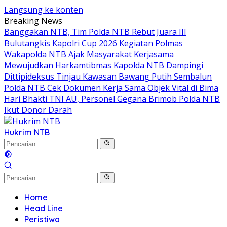
Langsung ke konten
Breaking News
Banggakan NTB, Tim Polda NTB Rebut Juara III
Bulutangkis Kapolri Cup 2026
Kegiatan Polmas
Wakapolda NTB Ajak Masyarakat Kerjasama
Mewujudkan Harkamtibmas
Kapolda NTB Dampingi
Dittipideksus Tinjau Kawasan Bawang Putih Sembalun
Polda NTB Cek Dokumen Kerja Sama Objek Vital di Bima
Hari Bhakti TNI AU, Personel Gegana Brimob Polda NTB
Ikut Donor Darah
Hukrim NTB
Home
Head Line
Peristiwa