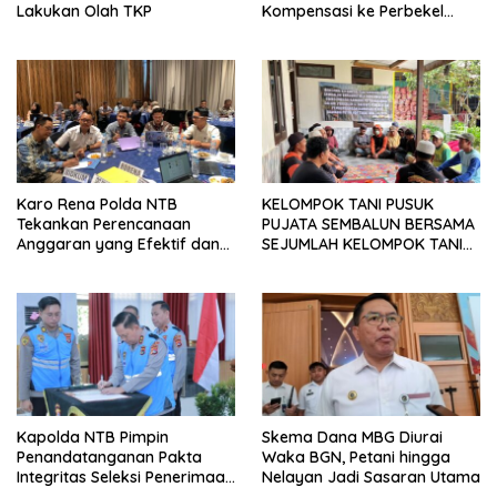
Lakukan Olah TKP
Kompensasi ke Perbekel
Memicu Kemarahan Warga
Karo Rena Polda NTB
KELOMPOK TANI PUSUK
Tekankan Perencanaan
PUJATA SEMBALUN BERSAMA
Anggaran yang Efektif dan
SEJUMLAH KELOMPOK TANI
Tepat Sasaran pada TA 2027
LAINNYA MENYATAKAN
KOMITMENNYA UNTUK
MENDUKUNG SERTA
MENYUKSESKAN PROGRAM
PEMERINTAH DI SEKTOR
HORTIKULTURA, KHUSUSNYA
PROGRAM BANTUAN BENIH
BAWANG PUTIH DARI APBN
2026.
Kapolda NTB Pimpin
Skema Dana MBG Diurai
Penandatanganan Pakta
Waka BGN, Petani hingga
Integritas Seleksi Penerimaan
Nelayan Jadi Sasaran Utama
Polri 2026