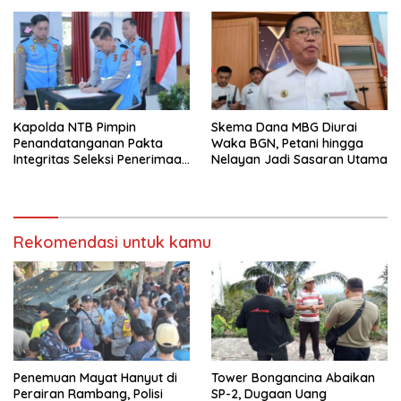
KOMITMENNYA UNTUK
MENDUKUNG SERTA
MENYUKSESKAN PROGRAM
PEMERINTAH DI SEKTOR
HORTIKULTURA, KHUSUSNYA
PROGRAM BANTUAN BENIH
BAWANG PUTIH DARI APBN
2026.
Kapolda NTB Pimpin
Skema Dana MBG Diurai
Penandatanganan Pakta
Waka BGN, Petani hingga
Integritas Seleksi Penerimaan
Nelayan Jadi Sasaran Utama
Polri 2026
Rekomendasi untuk kamu
Penemuan Mayat Hanyut di
Tower Bongancina Abaikan
Perairan Rambang, Polisi
SP-2, Dugaan Uang