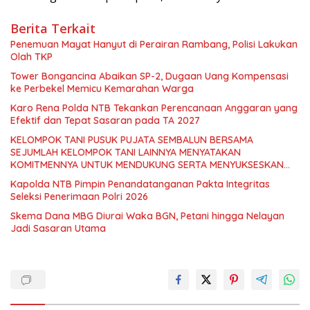
Berita Terkait
Penemuan Mayat Hanyut di Perairan Rambang, Polisi Lakukan
Olah TKP
Tower Bongancina Abaikan SP-2, Dugaan Uang Kompensasi
ke Perbekel Memicu Kemarahan Warga
Karo Rena Polda NTB Tekankan Perencanaan Anggaran yang
Efektif dan Tepat Sasaran pada TA 2027
KELOMPOK TANI PUSUK PUJATA SEMBALUN BERSAMA
SEJUMLAH KELOMPOK TANI LAINNYA MENYATAKAN
KOMITMENNYA UNTUK MENDUKUNG SERTA MENYUKSESKAN
PROGRAM PEMERINTAH DI SEKTOR HORTIKULTURA,
Kapolda NTB Pimpin Penandatanganan Pakta Integritas
KHUSUSNYA PROGRAM BANTUAN BENIH BAWANG PUTIH DARI
Seleksi Penerimaan Polri 2026
APBN 2026.
Skema Dana MBG Diurai Waka BGN, Petani hingga Nelayan
Jadi Sasaran Utama