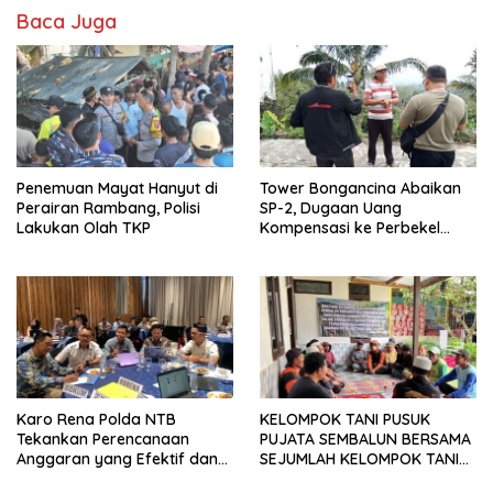
Baca Juga
Penemuan Mayat Hanyut di
Tower Bongancina Abaikan
Perairan Rambang, Polisi
SP-2, Dugaan Uang
Lakukan Olah TKP
Kompensasi ke Perbekel
Memicu Kemarahan Warga
Karo Rena Polda NTB
KELOMPOK TANI PUSUK
Tekankan Perencanaan
PUJATA SEMBALUN BERSAMA
Anggaran yang Efektif dan
SEJUMLAH KELOMPOK TANI
Tepat Sasaran pada TA 2027
LAINNYA MENYATAKAN