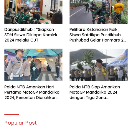
Danpusdikhub : “Siapkan
Pelihara Ketahanan Fisik,
SDM Siswa Diklapa Komlek
Siswa Satdikpa Pusdikhub
2024 melalui OJT
Pushubad Gelar Hanmars 25
KM
Polda NTB Amankan Hari
Polda NTB Siap Amankan
Pertama MotoGP Mandalika
MotoGP Mandalika 2024
2024, Penonton Diarahkan
dengan Tiga Zona
Sesuai Jalur Tiket
Pengamanan dan Antisipasi
Khusus
Popular Post