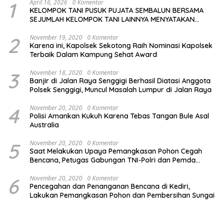
1
April 16, 2026
0 Komentar
KELOMPOK TANI PUSUK PUJATA SEMBALUN BERSAMA
SEJUMLAH KELOMPOK TANI LAINNYA MENYATAKAN
KOMITMENNYA UNTUK MENDUKUNG SERTA
MENYUKSESKAN PROGRAM PEMERINTAH DI SEKTOR
2
November 19, 2020
0 Komentar
Karena ini, Kapolsek Sekotong Raih Nominasi Kapolsek
HORTIKULTURA, KHUSUSNYA PROGRAM BANTUAN BENIH
Terbaik Dalam Kampung Sehat Award
BAWANG PUTIH DARI APBN 2026.
3
November 18, 2020
0 Komentar
Banjir di Jalan Raya Senggigi Berhasil Diatasi Anggota
Polsek Senggigi, Muncul Masalah Lumpur di Jalan Raya
4
November 20, 2020
0 Komentar
Polisi Amankan Kukuh Karena Tebas Tangan Bule Asal
Australia
5
November 20, 2020
0 Komentar
Saat Melakukan Upaya Pemangkasan Pohon Cegah
Bencana, Petugas Gabungan TNI-Polri dan Pemda
Lobar Dikejutkan dengan Peristiwa Mobil Terbakar
6
November 20, 2020
0 Komentar
Pencegahan dan Penanganan Bencana di Kediri,
Lakukan Pemangkasan Pohon dan Pembersihan Sungai