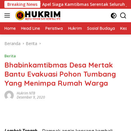
Langsung
da NTB Gelar Apel Siaga Kamtibmas Serentak Seluruh Jajaran
Breaking News
ke
konten
Home
Head Line
Peristiwa
Hukrim
Sosial Budaya
Kese
Beranda
Berita
Berita
Bhabinkamtibmas Desa Mertak
Bantu Evakuasi Pohon Tumbang
Yang Menimpa Rumah Warga
Hukrim NTB
Desember 9, 2020