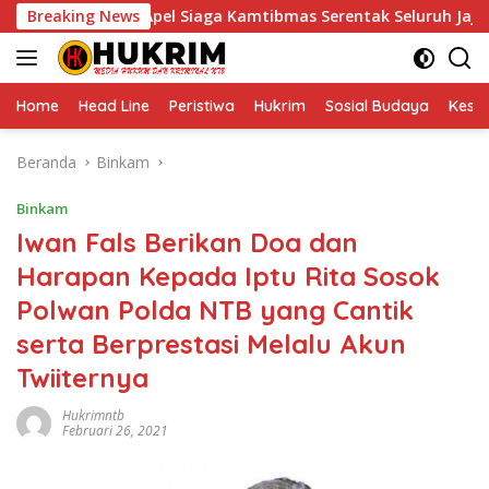
Langsung
B Gelar Apel Siaga Kamtibmas Serentak Seluruh Jajaran
Breaking News
ke
konten
Home
Head Line
Peristiwa
Hukrim
Sosial Budaya
Kese
Beranda
Binkam
Binkam
Iwan Fals Berikan Doa dan
Harapan Kepada Iptu Rita Sosok
Polwan Polda NTB yang Cantik
serta Berprestasi Melalu Akun
Twiiternya
Hukrimntb
Februari 26, 2021