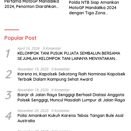
Pertama MotoGP Mandalika
Polda NTB Siap Amankan
2024, Penonton Diarahkan
MotoGP Mandalika 2024
Sesuai Jalur Tiket
dengan Tiga Zona
Pengamanan dan Antisipasi
Khusus
Popular Post
1
April 16, 2026
0 Komentar
KELOMPOK TANI PUSUK PUJATA SEMBALUN BERSAMA
SEJUMLAH KELOMPOK TANI LAINNYA MENYATAKAN
KOMITMENNYA UNTUK MENDUKUNG SERTA
MENYUKSESKAN PROGRAM PEMERINTAH DI SEKTOR
2
November 19, 2020
0 Komentar
Karena ini, Kapolsek Sekotong Raih Nominasi Kapolsek
HORTIKULTURA, KHUSUSNYA PROGRAM BANTUAN BENIH
Terbaik Dalam Kampung Sehat Award
BAWANG PUTIH DARI APBN 2026.
3
November 18, 2020
0 Komentar
Banjir di Jalan Raya Senggigi Berhasil Diatasi Anggota
Polsek Senggigi, Muncul Masalah Lumpur di Jalan Raya
4
November 20, 2020
0 Komentar
Polisi Amankan Kukuh Karena Tebas Tangan Bule Asal
Australia