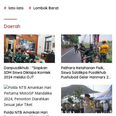
lato-lato
Lombok Barat
Daerah
Danpusdikhub : “Siapkan
Pelihara Ketahanan Fisik,
SDM Siswa Diklapa Komlek
Siswa Satdikpa Pusdikhub
2024 melalui OJT
Pushubad Gelar Hanmars 25
KM
Polda NTB Amankan Hari