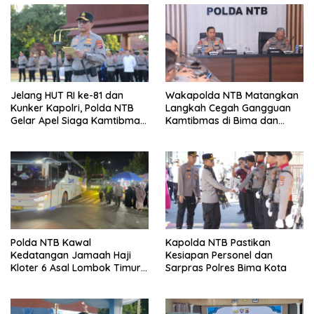
Jelang HUT RI ke-81 dan
Wakapolda NTB Matangkan
Kunker Kapolri, Polda NTB
Langkah Cegah Gangguan
Gelar Apel Siaga Kamtibmas
Kamtibmas di Bima dan
Serentak Seluruh Jajaran
Dompu
Polda NTB Kawal
Kapolda NTB Pastikan
Kedatangan Jamaah Haji
Kesiapan Personel dan
Kloter 6 Asal Lombok Timur,
Sarpras Polres Bima Kota
Pastikan Proses
Penjemputan Aman dan
Lancar