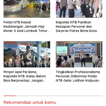
Polda NTB Kawal
Kapolda NTB Pastikan
Kedatangan Jamaah Haji
Kesiapan Personel dan
Kloter 6 Asal Lombok Timur,
Sarpras Polres Bima Kota
Pastikan Proses
Penjemputan Aman dan
Lancar
Pimpin Apel Perdana,
Tingkatkan Profesionalisme
Kapolda NTB: Kalau Belum
Personel, Ditbinmas Polda
Bisa Berprestasi, Jangan
NTB Gelar Latihan Katpuan
Mendatangkan Masalah
Bhabinkamtibmas di Lombok
Timur
Rekomendasi untuk kamu