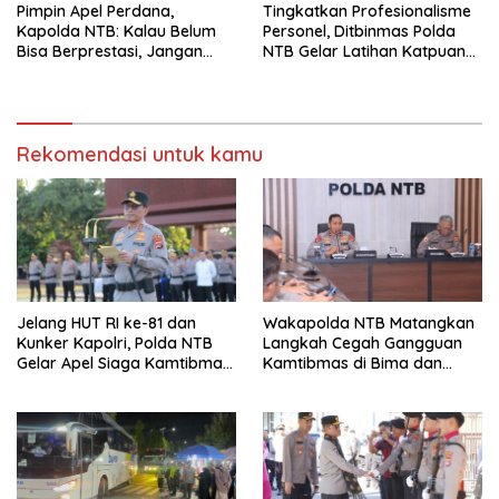
Pimpin Apel Perdana,
Tingkatkan Profesionalisme
Kapolda NTB: Kalau Belum
Personel, Ditbinmas Polda
Bisa Berprestasi, Jangan
NTB Gelar Latihan Katpuan
Mendatangkan Masalah
Bhabinkamtibmas di Lombok
Timur
Rekomendasi untuk kamu
Jelang HUT RI ke-81 dan
Wakapolda NTB Matangkan
Kunker Kapolri, Polda NTB
Langkah Cegah Gangguan
Gelar Apel Siaga Kamtibmas
Kamtibmas di Bima dan
Serentak Seluruh Jajaran
Dompu