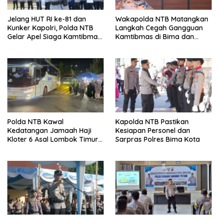
Jelang HUT RI ke-81 dan
Wakapolda NTB Matangkan
Kunker Kapolri, Polda NTB
Langkah Cegah Gangguan
Gelar Apel Siaga Kamtibmas
Kamtibmas di Bima dan
Serentak Seluruh Jajaran
Dompu
Polda NTB Kawal
Kapolda NTB Pastikan
Kedatangan Jamaah Haji
Kesiapan Personel dan
Kloter 6 Asal Lombok Timur,
Sarpras Polres Bima Kota
Pastikan Proses
Penjemputan Aman dan
Lancar