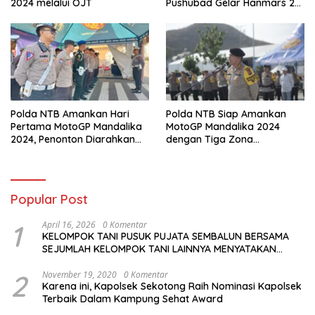
2024 melalui OJT
Pushubad Gelar Hanmars 25
KM
Polda NTB Amankan Hari
Polda NTB Siap Amankan
Pertama MotoGP Mandalika
MotoGP Mandalika 2024
2024, Penonton Diarahkan
dengan Tiga Zona
Sesuai Jalur Tiket
Pengamanan dan Antisipasi
Khusus
Popular Post
1
April 16, 2026
0 Komentar
KELOMPOK TANI PUSUK PUJATA SEMBALUN BERSAMA
SEJUMLAH KELOMPOK TANI LAINNYA MENYATAKAN
KOMITMENNYA UNTUK MENDUKUNG SERTA
MENYUKSESKAN PROGRAM PEMERINTAH DI SEKTOR
2
November 19, 2020
0 Komentar
Karena ini, Kapolsek Sekotong Raih Nominasi Kapolsek
HORTIKULTURA, KHUSUSNYA PROGRAM BANTUAN BENIH
Terbaik Dalam Kampung Sehat Award
BAWANG PUTIH DARI APBN 2026.