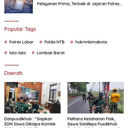
Pelayanan Prima, Terbaik di Jajaran Polres
Polda NTB
Popular Tags
Polres Lobar
Polda NTB
hukrimbimakota
lato-lato
Lombok Barat
Daerah
Danpusdikhub : “Siapkan
Pelihara Ketahanan Fisik,
SDM Siswa Diklapa Komlek
Siswa Satdikpa Pusdikhub