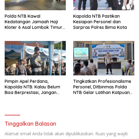
Polda NTB Kawal
Kapolda NTB Pastikan
Kedatangan Jamaah Haji
Kesiapan Personel dan
Kloter 6 Asal Lombok Timur,
Sarpras Polres Bima Kota
Pastikan Proses
Penjemputan Aman dan
Lancar
Pimpin Apel Perdana,
Tingkatkan Profesionalisme
Kapolda NTB: Kalau Belum
Personel, Ditbinmas Polda
Bisa Berprestasi, Jangan
NTB Gelar Latihan Katpuan
Mendatangkan Masalah
Bhabinkamtibmas di Lombok
Timur
Tinggalkan Balasan
Alamat email Anda tidak akan dipublikasikan.
Ruas yang wajib