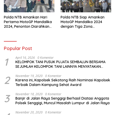
Polda NTB Amankan Hari
Polda NTB Siap Amankan
Pertama MotoGP Mandalika
MotoGP Mandalika 2024
2024, Penonton Diarahkan
dengan Tiga Zona
Sesuai Jalur Tiket
Pengamanan dan Antisipasi
Khusus
Popular Post
1
April 16, 2026
0 Komentar
KELOMPOK TANI PUSUK PUJATA SEMBALUN BERSAMA
SEJUMLAH KELOMPOK TANI LAINNYA MENYATAKAN
KOMITMENNYA UNTUK MENDUKUNG SERTA
MENYUKSESKAN PROGRAM PEMERINTAH DI SEKTOR
2
November 19, 2020
0 Komentar
Karena ini, Kapolsek Sekotong Raih Nominasi Kapolsek
HORTIKULTURA, KHUSUSNYA PROGRAM BANTUAN BENIH
Terbaik Dalam Kampung Sehat Award
BAWANG PUTIH DARI APBN 2026.
3
November 18, 2020
0 Komentar
Banjir di Jalan Raya Senggigi Berhasil Diatasi Anggota
Polsek Senggigi, Muncul Masalah Lumpur di Jalan Raya
November 20, 2020
0 Komentar