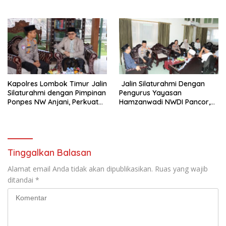
UMKM Naik Kelas
Sekolah Alam Sayang Ibu
Kapolres Lombok Timur Jalin
Jalin Silaturahmi Dengan
Silaturahmi dengan Pimpinan
Pengurus Yayasan
Ponpes NW Anjani, Perkuat
Hamzanwadi NWDI Pancor,
Sinergi Menjaga Kamtibmas
Perkuat Sinergi Menjaga
Kamtibmas
Tinggalkan Balasan
Alamat email Anda tidak akan dipublikasikan.
Ruas yang wajib
ditandai
*