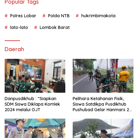
Popular Tags
Polres Lobar
Polda NTB
hukrimbimakota
lato-lato
Lombok Barat
Daerah
Danpusdikhub : “Siapkan
Pelihara Ketahanan Fisik,
SDM Siswa Diklapa Komlek
Siswa Satdikpa Pusdikhub
2024 melalui OJT
Pushubad Gelar Hanmars 25
KM