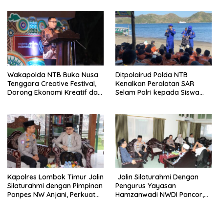
Wakapolda NTB Buka Nusa
Ditpolairud Polda NTB
Tenggara Creative Festival,
Kenalkan Peralatan SAR
Dorong Ekonomi Kreatif dan
Selam Polri kepada Siswa
UMKM Naik Kelas
Sekolah Alam Sayang Ibu
Kapolres Lombok Timur Jalin
Jalin Silaturahmi Dengan
Silaturahmi dengan Pimpinan
Pengurus Yayasan
Ponpes NW Anjani, Perkuat
Hamzanwadi NWDI Pancor,
Sinergi Menjaga Kamtibmas
Perkuat Sinergi Menjaga
Kamtibmas