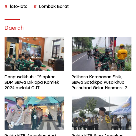
lato-lato
Lombok Barat
Daerah
Danpusdikhub : “Siapkan
Pelihara Ketahanan Fisik,
SDM Siswa Diklapa Komlek
Siswa Satdikpa Pusdikhub
2024 melalui OJT
Pushubad Gelar Hanmars 25
KM
Polda NTB Amankan Hari
Polda NTB Siap Amankan