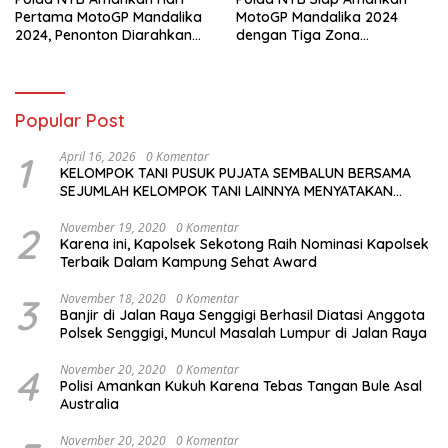
Pertama MotoGP Mandalika
MotoGP Mandalika 2024
2024, Penonton Diarahkan
dengan Tiga Zona
Sesuai Jalur Tiket
Pengamanan dan Antisipasi
Khusus
Popular Post
1
April 16, 2026
0 Komentar
KELOMPOK TANI PUSUK PUJATA SEMBALUN BERSAMA
SEJUMLAH KELOMPOK TANI LAINNYA MENYATAKAN
KOMITMENNYA UNTUK MENDUKUNG SERTA
MENYUKSESKAN PROGRAM PEMERINTAH DI SEKTOR
2
November 19, 2020
0 Komentar
Karena ini, Kapolsek Sekotong Raih Nominasi Kapolsek
HORTIKULTURA, KHUSUSNYA PROGRAM BANTUAN BENIH
Terbaik Dalam Kampung Sehat Award
BAWANG PUTIH DARI APBN 2026.
3
November 18, 2020
0 Komentar
Banjir di Jalan Raya Senggigi Berhasil Diatasi Anggota
Polsek Senggigi, Muncul Masalah Lumpur di Jalan Raya
4
November 20, 2020
0 Komentar
Polisi Amankan Kukuh Karena Tebas Tangan Bule Asal
Australia
November 20, 2020
0 Komentar