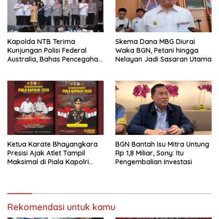
Kapolda NTB Terima
Skema Dana MBG Diurai
Kunjungan Polisi Federal
Waka BGN, Petani hingga
Australia, Bahas Pencegahan
Nelayan Jadi Sasaran Utama
Eksploitasi Anak dan
Perdagangan Orang
Ketua Karate Bhayangkara
BGN Bantah Isu Mitra Untung
Presisi Ajak Atlet Tampil
Rp 1,8 Miliar, Sony: Itu
Maksimal di Piala Kapolri
Pengembalian Investasi
2026
Rekomendasi untuk kamu