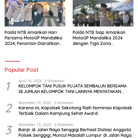
Polda NTB Amankan Hari
Polda NTB Siap Amankan
Pertama MotoGP Mandalika
MotoGP Mandalika 2024
2024, Penonton Diarahkan
dengan Tiga Zona
Sesuai Jalur Tiket
Pengamanan dan Antisipasi
Khusus
Popular Post
1
April 16, 2026
0 Komentar
KELOMPOK TANI PUSUK PUJATA SEMBALUN BERSAMA
SEJUMLAH KELOMPOK TANI LAINNYA MENYATAKAN
KOMITMENNYA UNTUK MENDUKUNG SERTA
MENYUKSESKAN PROGRAM PEMERINTAH DI SEKTOR
2
November 19, 2020
0 Komentar
Karena ini, Kapolsek Sekotong Raih Nominasi Kapolsek
HORTIKULTURA, KHUSUSNYA PROGRAM BANTUAN BENIH
Terbaik Dalam Kampung Sehat Award
BAWANG PUTIH DARI APBN 2026.
3
November 18, 2020
0 Komentar
Banjir di Jalan Raya Senggigi Berhasil Diatasi Anggota
Polsek Senggigi, Muncul Masalah Lumpur di Jalan Raya