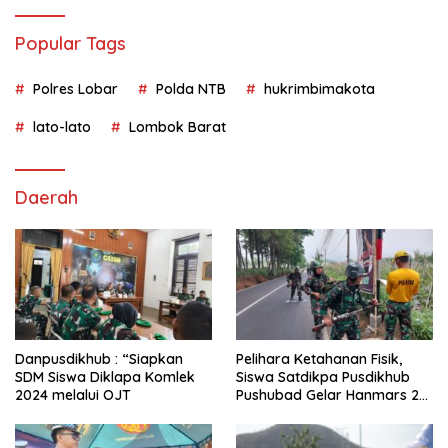
Popular Tags
Polres Lobar
Polda NTB
hukrimbimakota
lato-lato
Lombok Barat
Daerah
Danpusdikhub : “Siapkan
Pelihara Ketahanan Fisik,
SDM Siswa Diklapa Komlek
Siswa Satdikpa Pusdikhub
2024 melalui OJT
Pushubad Gelar Hanmars 25
KM