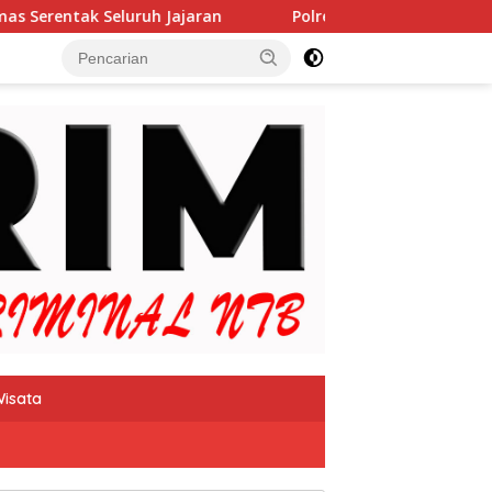
aran
Polres Lombok Timur Gelar Apel Siaga Kamtibmas
isata