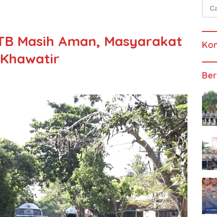
Cari
untu
NTB Masih Aman, Masyarakat
Kom
 Khawatir
Ber