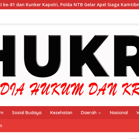
ri, Polda NTB Gelar Apel Siaga Kamtibmas Serentak Seluruh Jaj
im
Sosial Budaya
Kesehatan
Daerah
Nasional
W
n