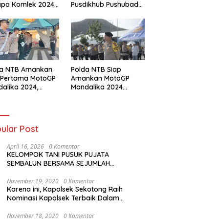
apa Komlek 2024
Pusdikhub Pushubad
lui OJT
Gelar Hanmars 25 KM
da NTB Amankan
Polda NTB Siap
 Pertama MotoGP
Amankan MotoGP
alika 2024,
Mandalika 2024
nton Diarahkan
dengan Tiga Zona
ai Jalur Tiket
Pengamanan dan
Antisipasi Khusus
ular Post
April 16, 2026
0 Komentar
KELOMPOK TANI PUSUK PUJATA
SEMBALUN BERSAMA SEJUMLAH
KELOMPOK TANI LAINNYA MENYATAKAN
KOMITMENNYA UNTUK MENDUKUNG
November 19, 2020
0 Komentar
Karena ini, Kapolsek Sekotong Raih
SERTA MENYUKSESKAN PROGRAM
Nominasi Kapolsek Terbaik Dalam
PEMERINTAH DI SEKTOR HORTIKULTURA,
Kampung Sehat Award
KHUSUSNYA PROGRAM BANTUAN BENIH
BAWANG PUTIH DARI APBN 2026.
November 18, 2020
0 Komentar