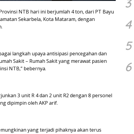
3
Provinsi NTB hari ini berjumlah 4 ton, dari PT Bayu
ecamatan Sekarbela, Kota Mataram, dengan
4
n.
5
bagai langkah upaya antisipasi pencegahan dan
umah Sakit – Rumah Sakit yang merawat pasien
6
insi NTB,” bebernya.
unkan 3 unit R 4 dan 2 unit R2 dengan 8 personel
ng dipimpin oleh AKP arif.
mungkinan yang terjadi pihaknya akan terus