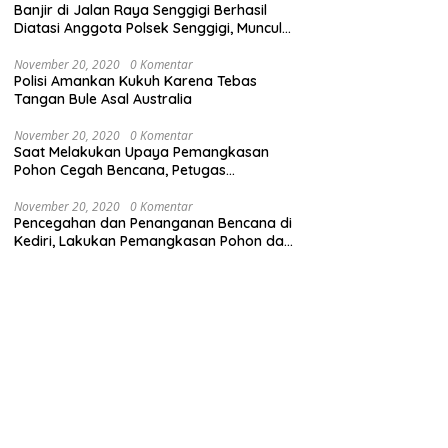
Banjir di Jalan Raya Senggigi Berhasil
Diatasi Anggota Polsek Senggigi, Muncul
Masalah Lumpur di Jalan Raya
November 20, 2020
0 Komentar
Polisi Amankan Kukuh Karena Tebas
Tangan Bule Asal Australia
November 20, 2020
0 Komentar
Saat Melakukan Upaya Pemangkasan
Pohon Cegah Bencana, Petugas
Gabungan TNI-Polri dan Pemda Lobar
Dikejutkan dengan Peristiwa Mobil
November 20, 2020
0 Komentar
Pencegahan dan Penanganan Bencana di
Terbakar
Kediri, Lakukan Pemangkasan Pohon dan
Pembersihan Sungai