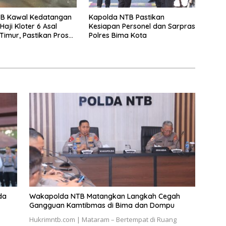
TB Kawal Kedatangan
Kapolda NTB Pastikan
aji Kloter 6 Asal
Kesiapan Personel dan Sarpras
imur, Pastikan Proses
Polres Bima Kota
utan Aman dan Lancar
da
Wakapolda NTB Matangkan Langkah Cegah
Gangguan Kamtibmas di Bima dan Dompu
Hukrimntb.com | Mataram – Bertempat di Ruang