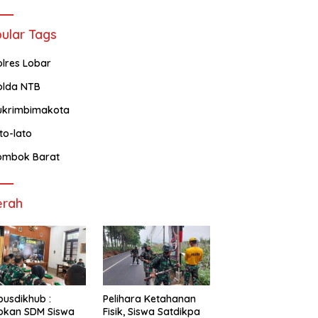
ular Tags
olres Lobar
olda NTB
ukrimbimakota
ato-lato
ombok Barat
erah
usdikhub :
Pelihara Ketahanan
pkan SDM Siswa
Fisik, Siswa Satdikpa