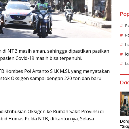
Pop
P
P
h
 di NTB masih aman, sehingga dipastikan pasikan
l
asien Covid-19 masih bisa terpenuhi.
L
B Kombes Pol Artanto S.I.K M.Si, yang menyatakan
stok Oksigen sampai dengan 220 ton dan baru
Da
distribusian Oksigen ke Rumah Sakit Provinsi di
bid Humas Polda NTB, di kantornya, Selasa
Danp
“Sia