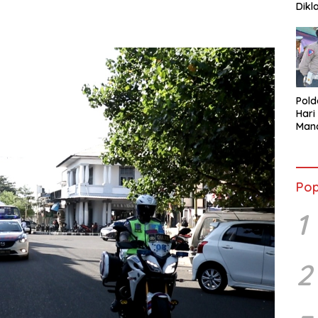
Dikl
mela
Pol
Hari
Mand
Peno
Sesu
Pop
1
2