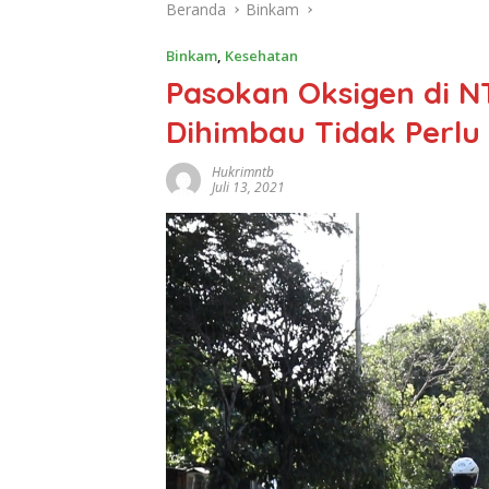
Beranda
Binkam
Binkam
,
Kesehatan
Pasokan Oksigen di 
Dihimbau Tidak Perlu
Hukrimntb
Juli 13, 2021