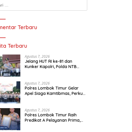
k:
entar Terbaru
ita Terbaru
Agustus 7, 2026
Jelang HUT RI ke-81 dan
Kunker Kapolri, Polda NTB
Gelar Apel Siaga Kamtibmas
Serentak Seluruh Jajaran
Agustus 7, 2026
Polres Lombok Timur Gelar
Apel Siaga Kamtibmas, Perkuat
Kesiapan Pengamanan HUT
Ke-81 RI dan Kunjungan Kapolri
Agustus 7, 2026
Polres Lombok Timur Raih
Predikat A Pelayanan Prima,
Terbaik di Jajaran Polres Polda
NTB