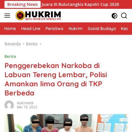
Langsung
B Rebut Juara III Bulutangkis Kapolri Cup 2026
Breaking News
Kegia
ke
konten
Home
Head Line
Peristiwa
Hukrim
Sosial Budaya
Kese
Beranda
Berita
Berita
Penggerebekan Narkoba di
Labuan Tereng Lembar, Polisi
Amankan lima Orang di TKP
Berbeda
Hukrimntb
Mei 19, 2022