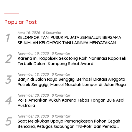
Sesuai Jalur Tiket
Pengamanan dan Antisipasi
Khusus
Popular Post
1
April 16, 2026
0 Komentar
KELOMPOK TANI PUSUK PUJATA SEMBALUN BERSAMA
SEJUMLAH KELOMPOK TANI LAINNYA MENYATAKAN
KOMITMENNYA UNTUK MENDUKUNG SERTA
MENYUKSESKAN PROGRAM PEMERINTAH DI SEKTOR
2
November 19, 2020
0 Komentar
Karena ini, Kapolsek Sekotong Raih Nominasi Kapolsek
HORTIKULTURA, KHUSUSNYA PROGRAM BANTUAN BENIH
Terbaik Dalam Kampung Sehat Award
BAWANG PUTIH DARI APBN 2026.
3
November 18, 2020
0 Komentar
Banjir di Jalan Raya Senggigi Berhasil Diatasi Anggota
Polsek Senggigi, Muncul Masalah Lumpur di Jalan Raya
4
November 20, 2020
0 Komentar
Polisi Amankan Kukuh Karena Tebas Tangan Bule Asal
Australia
5
November 20, 2020
0 Komentar
Saat Melakukan Upaya Pemangkasan Pohon Cegah
Bencana, Petugas Gabungan TNI-Polri dan Pemda
Lobar Dikejutkan dengan Peristiwa Mobil Terbakar