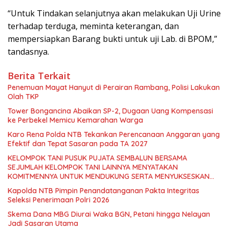
“Untuk Tindakan selanjutnya akan melakukan Uji Urine
terhadap terduga, meminta keterangan, dan
mempersiapkan Barang bukti untuk uji Lab. di BPOM,”
tandasnya.
Berita Terkait
Penemuan Mayat Hanyut di Perairan Rambang, Polisi Lakukan
Olah TKP
Tower Bongancina Abaikan SP-2, Dugaan Uang Kompensasi
ke Perbekel Memicu Kemarahan Warga
Karo Rena Polda NTB Tekankan Perencanaan Anggaran yang
Efektif dan Tepat Sasaran pada TA 2027
KELOMPOK TANI PUSUK PUJATA SEMBALUN BERSAMA
SEJUMLAH KELOMPOK TANI LAINNYA MENYATAKAN
KOMITMENNYA UNTUK MENDUKUNG SERTA MENYUKSESKAN
PROGRAM PEMERINTAH DI SEKTOR HORTIKULTURA,
Kapolda NTB Pimpin Penandatanganan Pakta Integritas
KHUSUSNYA PROGRAM BANTUAN BENIH BAWANG PUTIH DARI
Seleksi Penerimaan Polri 2026
APBN 2026.
Skema Dana MBG Diurai Waka BGN, Petani hingga Nelayan
Jadi Sasaran Utama