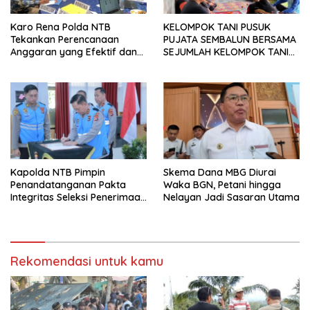
Karo Rena Polda NTB
KELOMPOK TANI PUSUK
Tekankan Perencanaan
PUJATA SEMBALUN BERSAMA
Anggaran yang Efektif dan
SEJUMLAH KELOMPOK TANI
Tepat Sasaran pada TA 2027
LAINNYA MENYATAKAN
KOMITMENNYA UNTUK
MENDUKUNG SERTA
MENYUKSESKAN PROGRAM
PEMERINTAH DI SEKTOR
HORTIKULTURA, KHUSUSNYA
PROGRAM BANTUAN BENIH
BAWANG PUTIH DARI APBN
2026.
Kapolda NTB Pimpin
Skema Dana MBG Diurai
Penandatanganan Pakta
Waka BGN, Petani hingga
Integritas Seleksi Penerimaan
Nelayan Jadi Sasaran Utama
Polri 2026
Rekomendasi untuk kamu