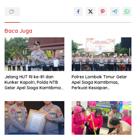
Baca Juga
Jelang HUT RI ke-81 dan
Polres Lombok Timur Gelar
Kunker Kapolri, Polda NTB
Apel Siaga Kamtibmas,
Gelar Apel Siaga Kamtibmas
Perkuat Kesiapan
Serentak Seluruh Jajaran
Pengamanan HUT Ke-81 RI
dan Kunjungan Kapolri