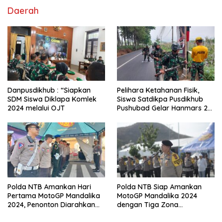
Daerah
Danpusdikhub : “Siapkan
Pelihara Ketahanan Fisik,
SDM Siswa Diklapa Komlek
Siswa Satdikpa Pusdikhub
2024 melalui OJT
Pushubad Gelar Hanmars 25
KM
Polda NTB Amankan Hari
Polda NTB Siap Amankan
Pertama MotoGP Mandalika
MotoGP Mandalika 2024
2024, Penonton Diarahkan
dengan Tiga Zona
Sesuai Jalur Tiket
Pengamanan dan Antisipasi