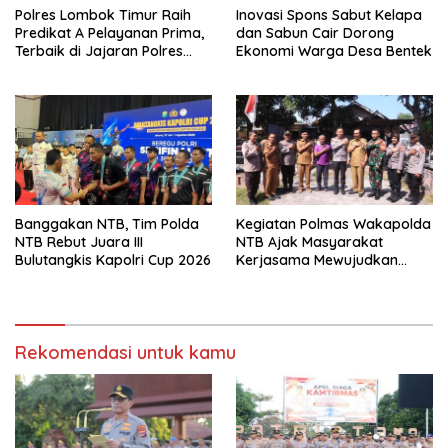
Polres Lombok Timur Raih
Inovasi Spons Sabut Kelapa
Predikat A Pelayanan Prima,
dan Sabun Cair Dorong
Terbaik di Jajaran Polres
Ekonomi Warga Desa Bentek
Polda NTB
Banggakan NTB, Tim Polda
Kegiatan Polmas Wakapolda
NTB Rebut Juara III
NTB Ajak Masyarakat
Bulutangkis Kapolri Cup 2026
Kerjasama Mewujudkan
Harkamtibmas
Rekomendasi untuk kamu