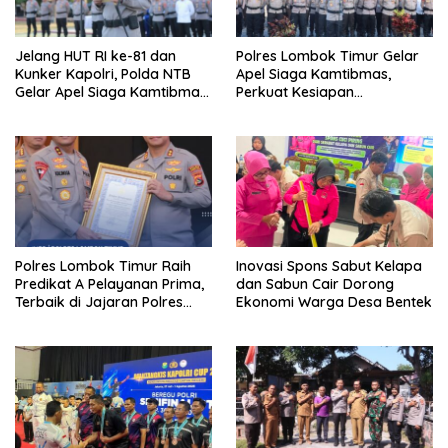
Jelang HUT RI ke-81 dan
Polres Lombok Timur Gelar
Kunker Kapolri, Polda NTB
Apel Siaga Kamtibmas,
Gelar Apel Siaga Kamtibmas
Perkuat Kesiapan
Serentak Seluruh Jajaran
Pengamanan HUT Ke-81 RI
dan Kunjungan Kapolri
Polres Lombok Timur Raih
Inovasi Spons Sabut Kelapa
Predikat A Pelayanan Prima,
dan Sabun Cair Dorong
Terbaik di Jajaran Polres
Ekonomi Warga Desa Bentek
Polda NTB