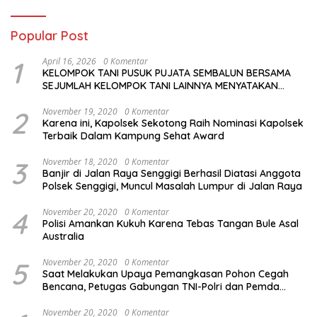
Khusus
Popular Post
1
April 16, 2026
0 Komentar
KELOMPOK TANI PUSUK PUJATA SEMBALUN BERSAMA
SEJUMLAH KELOMPOK TANI LAINNYA MENYATAKAN
KOMITMENNYA UNTUK MENDUKUNG SERTA
MENYUKSESKAN PROGRAM PEMERINTAH DI SEKTOR
2
November 19, 2020
0 Komentar
Karena ini, Kapolsek Sekotong Raih Nominasi Kapolsek
HORTIKULTURA, KHUSUSNYA PROGRAM BANTUAN BENIH
Terbaik Dalam Kampung Sehat Award
BAWANG PUTIH DARI APBN 2026.
3
November 18, 2020
0 Komentar
Banjir di Jalan Raya Senggigi Berhasil Diatasi Anggota
Polsek Senggigi, Muncul Masalah Lumpur di Jalan Raya
4
November 20, 2020
0 Komentar
Polisi Amankan Kukuh Karena Tebas Tangan Bule Asal
Australia
5
November 20, 2020
0 Komentar
Saat Melakukan Upaya Pemangkasan Pohon Cegah
Bencana, Petugas Gabungan TNI-Polri dan Pemda
Lobar Dikejutkan dengan Peristiwa Mobil Terbakar
November 20, 2020
0 Komentar