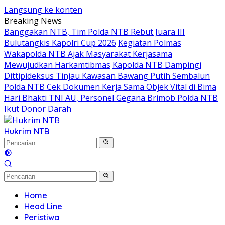
Langsung ke konten
Breaking News
Banggakan NTB, Tim Polda NTB Rebut Juara III
Bulutangkis Kapolri Cup 2026
Kegiatan Polmas
Wakapolda NTB Ajak Masyarakat Kerjasama
Mewujudkan Harkamtibmas
Kapolda NTB Dampingi
Dittipideksus Tinjau Kawasan Bawang Putih Sembalun
Polda NTB Cek Dokumen Kerja Sama Objek Vital di Bima
Hari Bhakti TNI AU, Personel Gegana Brimob Polda NTB
Ikut Donor Darah
Hukrim NTB
Home
Head Line
Peristiwa