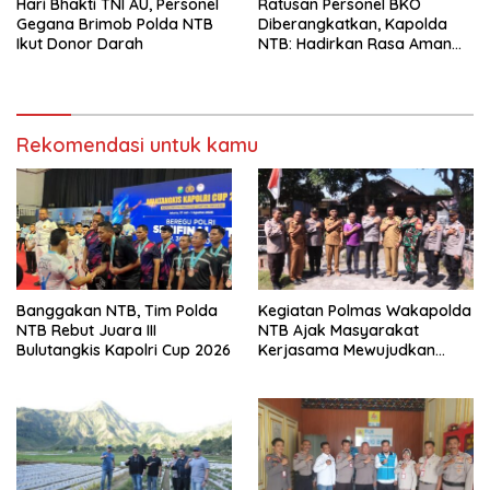
Hari Bhakti TNI AU, Personel
Ratusan Personel BKO
Gegana Brimob Polda NTB
Diberangkatkan, Kapolda
Ikut Donor Darah
NTB: Hadirkan Rasa Aman
untuk Masyarakat
Rekomendasi untuk kamu
Banggakan NTB, Tim Polda
Kegiatan Polmas Wakapolda
NTB Rebut Juara III
NTB Ajak Masyarakat
Bulutangkis Kapolri Cup 2026
Kerjasama Mewujudkan
Harkamtibmas