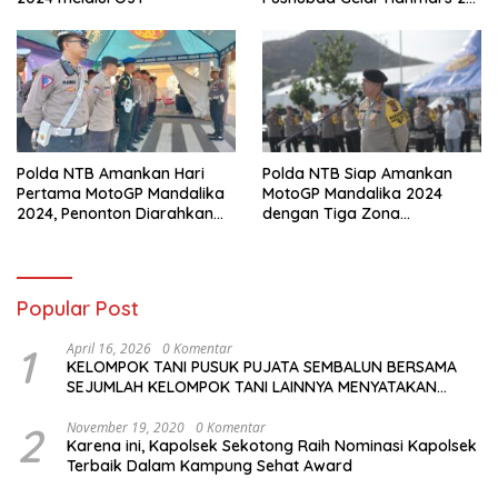
KM
Polda NTB Amankan Hari
Polda NTB Siap Amankan
Pertama MotoGP Mandalika
MotoGP Mandalika 2024
2024, Penonton Diarahkan
dengan Tiga Zona
Sesuai Jalur Tiket
Pengamanan dan Antisipasi
Khusus
Popular Post
1
April 16, 2026
0 Komentar
KELOMPOK TANI PUSUK PUJATA SEMBALUN BERSAMA
SEJUMLAH KELOMPOK TANI LAINNYA MENYATAKAN
KOMITMENNYA UNTUK MENDUKUNG SERTA
MENYUKSESKAN PROGRAM PEMERINTAH DI SEKTOR
2
November 19, 2020
0 Komentar
Karena ini, Kapolsek Sekotong Raih Nominasi Kapolsek
HORTIKULTURA, KHUSUSNYA PROGRAM BANTUAN BENIH
Terbaik Dalam Kampung Sehat Award
BAWANG PUTIH DARI APBN 2026.