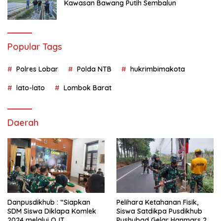
Kawasan Bawang Putih Sembalun
Popular Tags
Polres Lobar
Polda NTB
hukrimbimakota
lato-lato
Lombok Barat
Daerah
Danpusdikhub : “Siapkan
Pelihara Ketahanan Fisik,
SDM Siswa Diklapa Komlek
Siswa Satdikpa Pusdikhub
2024 melalui OJT
Pushubad Gelar Hanmars 25