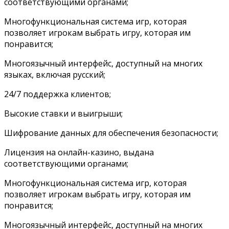
соответствующими органами;
Многофункциональная система игр, которая
позволяет игрокам выбрать игру, которая им
понравится;
Многоязычный интерфейс, доступный на многих
языках, включая русский;
24/7 поддержка клиентов;
Высокие ставки и выигрыши;
Шифрование данных для обеспечения безопасности;
Лицензия на онлайн-казино, выдана
соответствующими органами;
Многофункциональная система игр, которая
позволяет игрокам выбрать игру, которая им
понравится;
Многоязычный интерфейс, доступный на многих