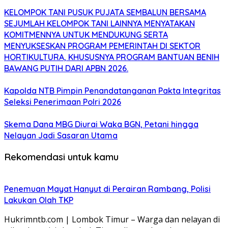
KELOMPOK TANI PUSUK PUJATA SEMBALUN BERSAMA
SEJUMLAH KELOMPOK TANI LAINNYA MENYATAKAN
KOMITMENNYA UNTUK MENDUKUNG SERTA
MENYUKSESKAN PROGRAM PEMERINTAH DI SEKTOR
HORTIKULTURA, KHUSUSNYA PROGRAM BANTUAN BENIH
BAWANG PUTIH DARI APBN 2026.
Kapolda NTB Pimpin Penandatanganan Pakta Integritas
Seleksi Penerimaan Polri 2026
Skema Dana MBG Diurai Waka BGN, Petani hingga
Nelayan Jadi Sasaran Utama
Rekomendasi untuk kamu
Penemuan Mayat Hanyut di Perairan Rambang, Polisi
Lakukan Olah TKP
Hukrimntb.com | Lombok Timur – Warga dan nelayan di