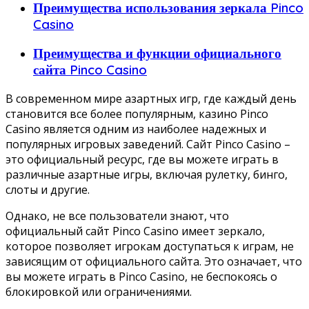
Преимущества использования зеркала Pinco
Casino
Преимущества и функции официального
сайта Pinco Casino
В современном мире азартных игр, где каждый день
становится все более популярным, казино Pinco
Casino является одним из наиболее надежных и
популярных игровых заведений. Сайт Pinco Casino –
это официальный ресурс, где вы можете играть в
различные азартные игры, включая рулетку, бинго,
слоты и другие.
Однако, не все пользователи знают, что
официальный сайт Pinco Casino имеет зеркало,
которое позволяет игрокам доступаться к играм, не
зависящим от официального сайта. Это означает, что
вы можете играть в Pinco Casino, не беспокоясь о
блокировкой или ограничениями.