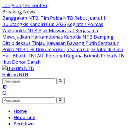
Langsung ke konten
Breaking News
Banggakan NTB, Tim Polda NTB Rebut Juara III
Bulutangkis Kapolri Cup 2026
Kegiatan Polmas
Wakapolda NTB Ajak Masyarakat Kerjasama
Mewujudkan Harkamtibmas
Kapolda NTB Dampingi
Dittipideksus Tinjau Kawasan Bawang Putih Sembalun
Polda NTB Cek Dokumen Kerja Sama Objek Vital di Bima
Hari Bhakti TNI AU, Personel Gegana Brimob Polda NTB
Ikut Donor Darah
Hukrim NTB
Home
Head Line
Peristiwa