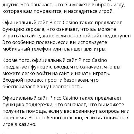
другие. Это означает, что вы можете выбрать игру,
которая вам понравится, и насладиться игрой.
Официальный сайт Pinco Casino также предлагает
функцию зеркала, что означает, что вы можете
играть на сайте, даже если основной сайт недоступен.
Это особенно полезно, если вы используете
мобильный телефон или планшет для игры.
Кроме того, официальный сайт Pinco Casino
предлагает функцию входа, что означает, что вы
можете легко войти на сайт и начать играть.
Входной процесс прост и безопасен, что
обеспечивает вашу безопасность.
Официальный сайт Pinco Casino также предлагает
функцию поддержки, что означает, что вы можете
получить помощь, если у вас возникнут вопросы или
проблемы. Это особенно полезно, если вы новичок в
игре в казино.