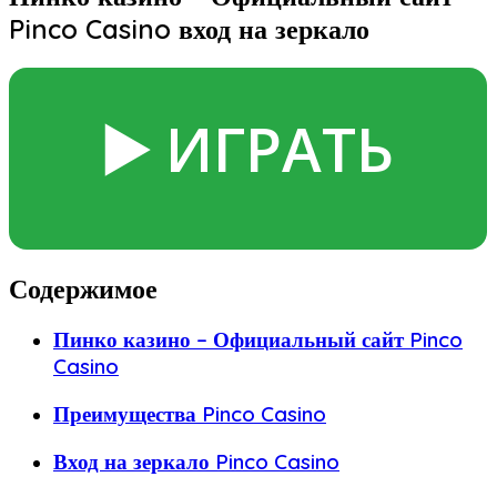
Pinco Casino вход на зеркало
▶️ ИГРАТЬ
Содержимое
Пинко казино – Официальный сайт Pinco
Casino
Преимущества Pinco Casino
Вход на зеркало Pinco Casino