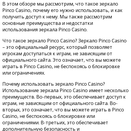
В этом обзоре мы рассмотрим, что такое зеркало
Pinco Casino, почему его нужно использовать, и как
получить доступ к нему. Мы также рассмотрим
основные преимущества и недостатки
использования зеркала Pinco Casino.
Что такое зеркало Pinco Casino? Зеркало Pinco Casino
– это официальный ресурс, который позволяет
игрокам доступаться к играм, не зависящим от
официального сайта. Это означает, что вы можете
играть в Pinco Casino, не беспокоясь о блокировке
или ограничениях.
Почему использовать зеркало Pinco Casino?
Использование зеркала Pinco Casino имеет несколько
преимуществ. Во-первых, это обеспечивает доступ к
играм, не зависящим от официального сайта. Во-
вторых, это означает, что вы можете играть в Pinco
Casino, не беспокоясь о блокировке или
ограничениями. В-третьих, это обеспечивает
дополнительную безопасность и