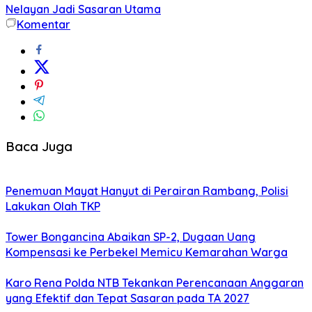
Nelayan Jadi Sasaran Utama
Komentar
Baca Juga
Penemuan Mayat Hanyut di Perairan Rambang, Polisi
Lakukan Olah TKP
Tower Bongancina Abaikan SP-2, Dugaan Uang
Kompensasi ke Perbekel Memicu Kemarahan Warga
Karo Rena Polda NTB Tekankan Perencanaan Anggaran
yang Efektif dan Tepat Sasaran pada TA 2027