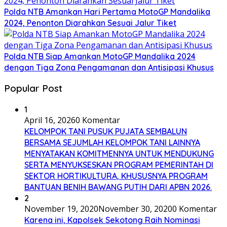
Polda NTB Amankan Hari Pertama MotoGP Mandalika
2024, Penonton Diarahkan Sesuai Jalur Tiket
Polda NTB Siap Amankan MotoGP Mandalika 2024
dengan Tiga Zona Pengamanan dan Antisipasi Khusus
Popular Post
1
April 16, 2026
0 Komentar
KELOMPOK TANI PUSUK PUJATA SEMBALUN
BERSAMA SEJUMLAH KELOMPOK TANI LAINNYA
MENYATAKAN KOMITMENNYA UNTUK MENDUKUNG
SERTA MENYUKSESKAN PROGRAM PEMERINTAH DI
SEKTOR HORTIKULTURA, KHUSUSNYA PROGRAM
BANTUAN BENIH BAWANG PUTIH DARI APBN 2026.
2
November 19, 2020
November 30, 2020
0 Komentar
Karena ini, Kapolsek Sekotong Raih Nominasi