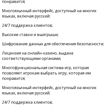
понравится;
Многоязычный интерфейс, доступный на многих
языках, включая русский;
24/7 поддержка клиентов;
Высокие ставки и выигрыши;
Шифрование данных для обеспечения безопасности;
Лицензия на онлайн-казино, выдана
соответствующими органами;
Многофункциональная система игр, которая
позволяет игрокам выбрать игру, которая им
понравится;
Многоязычный интерфейс, доступный на многих
языках, включая русский;
24/7 поддержка клиентов;