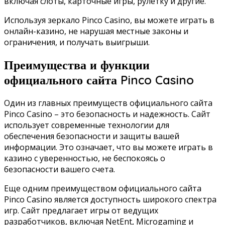
включая слоты, карточные игры, рулетку и другие.
Используя зеркало Pinco Casino, вы можете играть в
онлайн-казино, не нарушая местные законы и
ограничения, и получать выигрыши.
Преимущества и функции
официального сайта Pinco Casino
Один из главных преимуществ официального сайта
Pinco Casino – это безопасность и надежность. Сайт
использует современные технологии для
обеспечения безопасности и защиты вашей
информации. Это означает, что вы можете играть в
казино с уверенностью, не беспокоясь о
безопасности вашего счета.
Еще одним преимуществом официального сайта
Pinco Casino является доступность широкого спектра
игр. Сайт предлагает игры от ведущих
разработчиков, включая NetEnt, Microgaming и