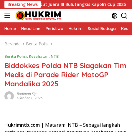
Langsung
Polda NTB Rebut Juara III Bulutangkis Kapolri Cup 2026
Breaking News
ke
konten
Home
Head Line
Peristiwa
Hukrim
Sosial Budaya
Kese
Beranda
Berita Polisi
Berita Polisi
,
Kesehatan
,
NTB
Biddokkes Polda NTB Siagakan Tim
Medis di Parade Rider MotoGP
Mandalika 2025
Budiman Sip
Oktober 1, 2025
Hukrimntb.com |
Mataram, NTB – Sebagai langkah