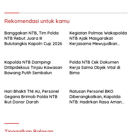
Rekomendasi untuk kamu
Banggakan NTB, Tim Polda
Kegiatan Polmas Wakapolda
NTB Rebut Juara III
NTB Ajak Masyarakat
Bulutangkis Kapolri Cup 2026
Kerjasama Mewujudkan
Harkamtibmas
Kapolda NTB Dampingi
Polda NTB Cek Dokumen
Dittipideksus Tinjau Kawasan
Kerja Sama Objek Vital di
Bawang Putih Sembalun
Bima
Hari Bhakti TNI AU, Personel
Ratusan Personel BKO
Gegana Brimob Polda NTB
Diberangkatkan, Kapolda
Ikut Donor Darah
NTB: Hadirkan Rasa Aman
untuk Masyarakat
Tinggalkan Balasan