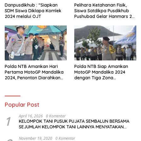
Danpusdikhub : “Siapkan
Pelihara Ketahanan Fisik,
SDM Siswa Diklapa Komlek
Siswa Satdikpa Pusdikhub
2024 melalui OJT
Pushubad Gelar Hanmars 25
KM
Polda NTB Amankan Hari
Polda NTB Siap Amankan
Pertama MotoGP Mandalika
MotoGP Mandalika 2024
2024, Penonton Diarahkan
dengan Tiga Zona
Sesuai Jalur Tiket
Pengamanan dan Antisipasi
Khusus
Popular Post
1
April 16, 2026
0 Komentar
KELOMPOK TANI PUSUK PUJATA SEMBALUN BERSAMA
SEJUMLAH KELOMPOK TANI LAINNYA MENYATAKAN
KOMITMENNYA UNTUK MENDUKUNG SERTA
MENYUKSESKAN PROGRAM PEMERINTAH DI SEKTOR
November 19, 2020
0 Komentar