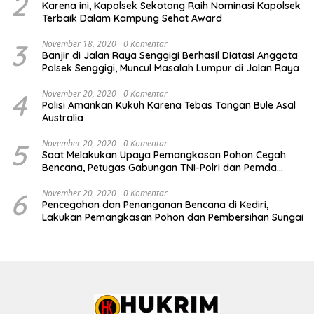
2
Karena ini, Kapolsek Sekotong Raih Nominasi Kapolsek
HORTIKULTURA, KHUSUSNYA PROGRAM BANTUAN BENIH
Terbaik Dalam Kampung Sehat Award
BAWANG PUTIH DARI APBN 2026.
3
November 18, 2020
0 Komentar
Banjir di Jalan Raya Senggigi Berhasil Diatasi Anggota
Polsek Senggigi, Muncul Masalah Lumpur di Jalan Raya
4
November 20, 2020
0 Komentar
Polisi Amankan Kukuh Karena Tebas Tangan Bule Asal
Australia
5
November 20, 2020
0 Komentar
Saat Melakukan Upaya Pemangkasan Pohon Cegah
Bencana, Petugas Gabungan TNI-Polri dan Pemda
Lobar Dikejutkan dengan Peristiwa Mobil Terbakar
6
November 20, 2020
0 Komentar
Pencegahan dan Penanganan Bencana di Kediri,
Lakukan Pemangkasan Pohon dan Pembersihan Sungai