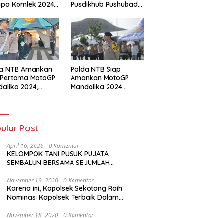
apa Komlek 2024
Pusdikhub Pushubad
lui OJT
Gelar Hanmars 25 KM
da NTB Amankan
Polda NTB Siap
 Pertama MotoGP
Amankan MotoGP
alika 2024,
Mandalika 2024
nton Diarahkan
dengan Tiga Zona
ai Jalur Tiket
Pengamanan dan
Antisipasi Khusus
ular Post
April 16, 2026
0 Komentar
KELOMPOK TANI PUSUK PUJATA
SEMBALUN BERSAMA SEJUMLAH
KELOMPOK TANI LAINNYA MENYATAKAN
KOMITMENNYA UNTUK MENDUKUNG
November 19, 2020
0 Komentar
Karena ini, Kapolsek Sekotong Raih
SERTA MENYUKSESKAN PROGRAM
Nominasi Kapolsek Terbaik Dalam
PEMERINTAH DI SEKTOR HORTIKULTURA,
Kampung Sehat Award
KHUSUSNYA PROGRAM BANTUAN BENIH
BAWANG PUTIH DARI APBN 2026.
November 18, 2020
0 Komentar