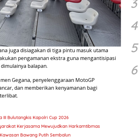
3
4
5
gana juga disiagakan di tiga pintu masuk utama
melakukan pengamanan ekstra guna mengantisipasi
6
dimulainya balapan.
emen Gegana, penyelenggaraan MotoGP
lancar, dan memberikan kenyamanan bagi
erlibat.
III Bulutangkis Kapolri Cup 2026
syarakat Kerjasama Mewujudkan Harkamtibmas
u Kawasan Bawang Putih Sembalun