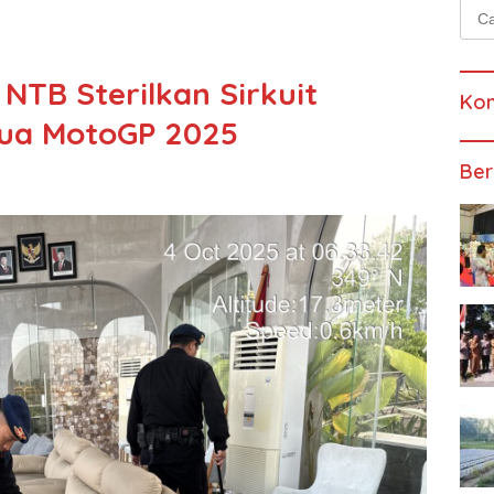
Cari
untu
NTB Sterilkan Sirkuit
Kom
dua MotoGP 2025
Ber