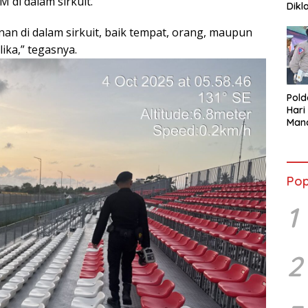
 di dalam sirkuit.
Dikl
mela
n di dalam sirkuit, baik tempat, orang, maupun
ka,” tegasnya.
Pol
Hari
Mand
Peno
Sesu
Pop
1
2