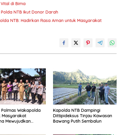
ital di Bima
b Polda NTB Ikut Donor Darah
polda NTB: Hadirkan Rasa Aman untuk Masyarakat
n Polmas Wakapolda
Kapolda NTB Dampingi
k Masyarakat
Dittipideksus Tinjau Kawasan
ma Mewujudkan
Bawang Putih Sembalun
ibmas