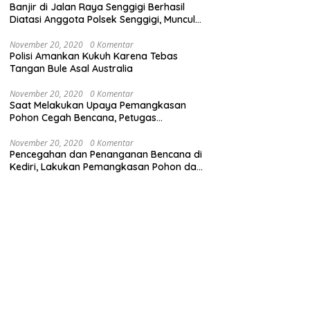
Banjir di Jalan Raya Senggigi Berhasil
Diatasi Anggota Polsek Senggigi, Muncul
Masalah Lumpur di Jalan Raya
November 20, 2020
0 Komentar
Polisi Amankan Kukuh Karena Tebas
Tangan Bule Asal Australia
November 20, 2020
0 Komentar
Saat Melakukan Upaya Pemangkasan
Pohon Cegah Bencana, Petugas
Gabungan TNI-Polri dan Pemda Lobar
Dikejutkan dengan Peristiwa Mobil
November 20, 2020
0 Komentar
Pencegahan dan Penanganan Bencana di
Terbakar
Kediri, Lakukan Pemangkasan Pohon dan
Pembersihan Sungai