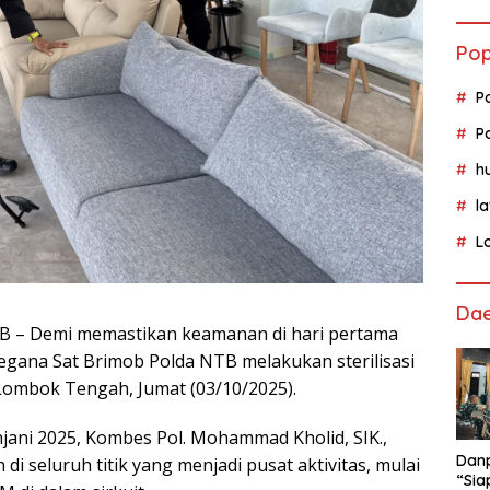
Pop
P
P
h
l
L
Da
 – Demi memastikan keamanan di hari pertama
gana Sat Brimob Polda NTB melakukan sterilisasi
 Lombok Tengah, Jumat (03/10/2025).
jani 2025, Kombes Pol. Mohammad Kholid, SIK.,
Danp
di seluruh titik yang menjadi pusat aktivitas, mulai
“Sia