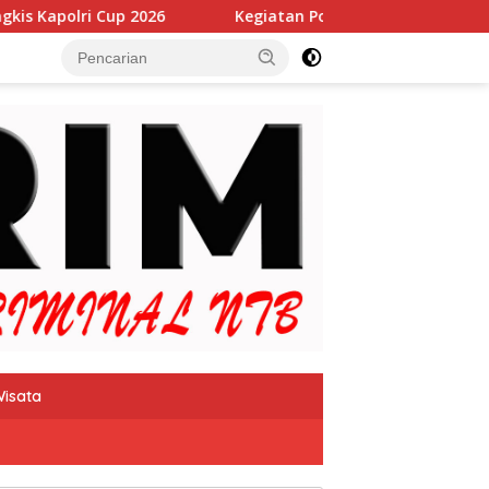
Kegiatan Polmas Wakapolda NTB Ajak Masyarakat Ke
isata