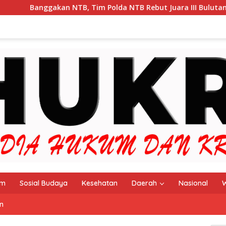
 Tim Polda NTB Rebut Juara III Bulutangkis Kapolri Cup 2026
im
Sosial Budaya
Kesehatan
Daerah
Nasional
W
n