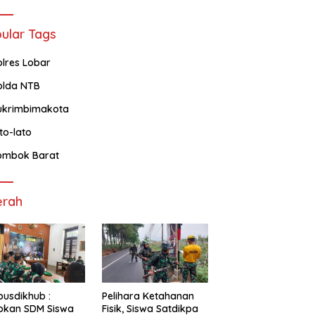
ular Tags
olres Lobar
olda NTB
ukrimbimakota
ato-lato
ombok Barat
erah
usdikhub :
Pelihara Ketahanan
pkan SDM Siswa
Fisik, Siswa Satdikpa