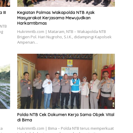
III
Kegiatan Polmas Wakapolda NTB Ajak
Masyarakat Kerjasama Mewujudkan
Harkamtibmas
 NTB
ng
Hukrimntb.com | Mataram, NTB – Wakapolda NTB
Brigjen Pol. Hari Nugroho, S.I.K., didampingi Kapolsek
Ampenan…
Polda NTB Cek Dokumen Kerja Sama Objek Vital
di Bima
ra
Hukrimntb.com | Bima – Polda NTB terus memperkuat