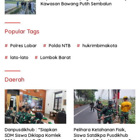
Kawasan Bawang Putih Sembalun
Popular Tags
Polres Lobar
Polda NTB
hukrimbimakota
lato-lato
Lombok Barat
Daerah
Danpusdikhub : “Siapkan
Pelihara Ketahanan Fisik,
SDM Siswa Diklapa Komlek
Siswa Satdikpa Pusdikhub