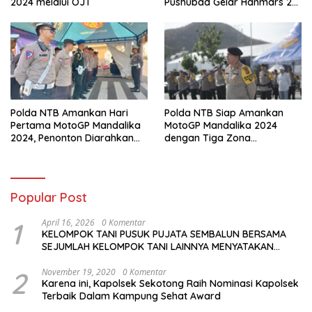
2024 melalui OJT
Pushubad Gelar Hanmars 25
KM
Polda NTB Amankan Hari
Polda NTB Siap Amankan
Pertama MotoGP Mandalika
MotoGP Mandalika 2024
2024, Penonton Diarahkan
dengan Tiga Zona
Sesuai Jalur Tiket
Pengamanan dan Antisipasi
Khusus
Popular Post
1
April 16, 2026
0 Komentar
KELOMPOK TANI PUSUK PUJATA SEMBALUN BERSAMA
SEJUMLAH KELOMPOK TANI LAINNYA MENYATAKAN
KOMITMENNYA UNTUK MENDUKUNG SERTA
MENYUKSESKAN PROGRAM PEMERINTAH DI SEKTOR
2
November 19, 2020
0 Komentar
Karena ini, Kapolsek Sekotong Raih Nominasi Kapolsek
HORTIKULTURA, KHUSUSNYA PROGRAM BANTUAN BENIH
Terbaik Dalam Kampung Sehat Award
BAWANG PUTIH DARI APBN 2026.