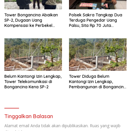
Tower Bongancina Abaikan
Polsek Sakra Tangkap Dua
SP-2, Dugaan Uang
Terduga Pengedar Uang
Kompensasi ke Perbekel
Palsu, Sita Rp 70 Juta
Memicu Kemarahan Warga
Barang Bukti
Belum Kantongi Izin Lengkap,
Tower Diduga Belum
Tower Telekomunikasi di
Kantongi Izin Lengkap,
Bongancina Kena SP-2
Pembangunan di Bongancina
Tetap Berjalan: Perbekel,
Camat hingga Pemkab
Buleleng Tutup Mata
Tinggalkan Balasan
Alamat email Anda tidak akan dipublikasikan.
Ruas yang wajib