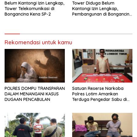
Belum Kantongi Izin Lengkap,
Tower Diduga Belum
Tower Telekomunikasi di
Kantongi Izin Lengkap,
Bongancina Kena SP-2
Pembangunan di Bongancina
Tetap Berjalan: Perbekel,
Camat hingga Pemkab
Buleleng Tutup Mata
Rekomendasi untuk kamu
POLRES DOMPU TRANSPARAN
Satuan Reserse Narkoba
DALAM MENANGANI KASUS
Polres Lotim Amankan
DUGAAN PENCABULAN
Terduga Pengedar Sabu di
Masbagik