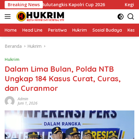
Langsung
uara III Bulutangkis Kapolri Cup 2026
Breaking News
Kegiatan Polm
ke
konten
Home
Head Line
Peristiwa
Hukrim
Sosial Budaya
Kese
Beranda
Hukrim
Hukrim
Dalam Lima Bulan, Polda NTB
Ungkap 184 Kasus Curat, Curas,
dan Curanmor
Admin
Juni 1, 2026