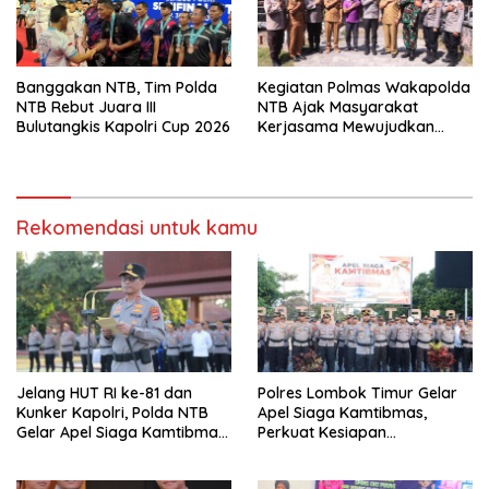
Banggakan NTB, Tim Polda
Kegiatan Polmas Wakapolda
NTB Rebut Juara III
NTB Ajak Masyarakat
Bulutangkis Kapolri Cup 2026
Kerjasama Mewujudkan
Harkamtibmas
Rekomendasi untuk kamu
Jelang HUT RI ke-81 dan
Polres Lombok Timur Gelar
Kunker Kapolri, Polda NTB
Apel Siaga Kamtibmas,
Gelar Apel Siaga Kamtibmas
Perkuat Kesiapan
Serentak Seluruh Jajaran
Pengamanan HUT Ke-81 RI
dan Kunjungan Kapolri