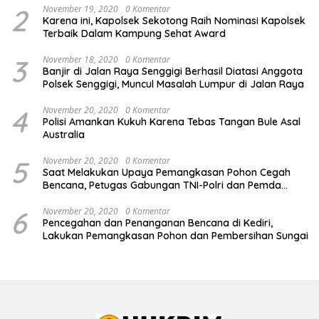
MENYUKSESKAN PROGRAM PEMERINTAH DI SEKTOR
2
November 19, 2020
0 Komentar
Karena ini, Kapolsek Sekotong Raih Nominasi Kapolsek
HORTIKULTURA, KHUSUSNYA PROGRAM BANTUAN BENIH
Terbaik Dalam Kampung Sehat Award
BAWANG PUTIH DARI APBN 2026.
3
November 18, 2020
0 Komentar
Banjir di Jalan Raya Senggigi Berhasil Diatasi Anggota
Polsek Senggigi, Muncul Masalah Lumpur di Jalan Raya
4
November 20, 2020
0 Komentar
Polisi Amankan Kukuh Karena Tebas Tangan Bule Asal
Australia
5
November 20, 2020
0 Komentar
Saat Melakukan Upaya Pemangkasan Pohon Cegah
Bencana, Petugas Gabungan TNI-Polri dan Pemda
Lobar Dikejutkan dengan Peristiwa Mobil Terbakar
6
November 20, 2020
0 Komentar
Pencegahan dan Penanganan Bencana di Kediri,
Lakukan Pemangkasan Pohon dan Pembersihan Sungai