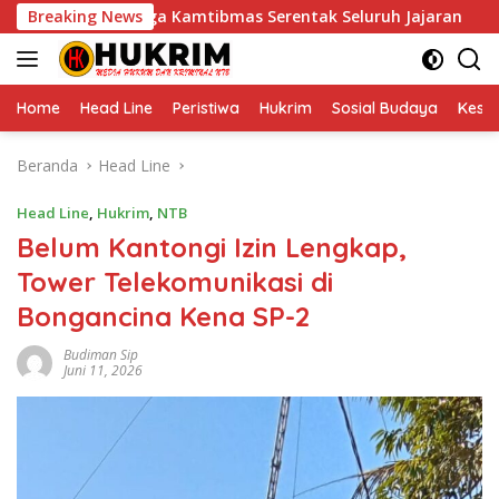
Langsung
el Siaga Kamtibmas Serentak Seluruh Jajaran
Breaking News
Polres Lo
ke
konten
Home
Head Line
Peristiwa
Hukrim
Sosial Budaya
Kese
Beranda
Head Line
Head Line
,
Hukrim
,
NTB
Belum Kantongi Izin Lengkap,
Tower Telekomunikasi di
Bongancina Kena SP-2
Budiman Sip
Juni 11, 2026