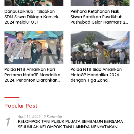
Danpusdikhub : “Siapkan
Pelihara Ketahanan Fisik,
SDM Siswa Diklapa Komlek
Siswa Satdikpa Pusdikhub
2024 melalui OJT
Pushubad Gelar Hanmars 25
KM
Polda NTB Amankan Hari
Polda NTB Siap Amankan
Pertama MotoGP Mandalika
MotoGP Mandalika 2024
2024, Penonton Diarahkan
dengan Tiga Zona
Sesuai Jalur Tiket
Pengamanan dan Antisipasi
Khusus
Popular Post
1
April 16, 2026
0 Komentar
KELOMPOK TANI PUSUK PUJATA SEMBALUN BERSAMA
SEJUMLAH KELOMPOK TANI LAINNYA MENYATAKAN
KOMITMENNYA UNTUK MENDUKUNG SERTA