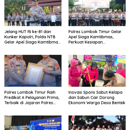
Jelang HUT RI ke-81 dan
Polres Lombok Timur Gelar
Kunker Kapolri, Polda NTB
Apel Siaga Kamtibmas,
Gelar Apel Siaga Kamtibmas
Perkuat Kesiapan
Serentak Seluruh Jajaran
Pengamanan HUT Ke-81 RI
dan Kunjungan Kapolri
Polres Lombok Timur Raih
Inovasi Spons Sabut Kelapa
Predikat A Pelayanan Prima,
dan Sabun Cair Dorong
Terbaik di Jajaran Polres
Ekonomi Warga Desa Bentek
Polda NTB