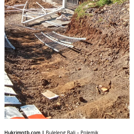
Hukrimntb.com |
Buleleng Bali – Polemik