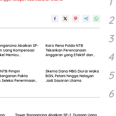
1
2
3
ngancina Abaikan SP-
Karo Rena Polda NTB
an Uang Kompensasi
Tekankan Perencanaan
4
kel Memicu
Anggaran yang Efektif dan
an Warga
Tepat Sasaran pada TA 2027
5
 NTB Pimpin
Skema Dana MBG Diurai Waka
tanganan Pakta
BGN, Petani hingga Nelayan
as Seleksi Penerimaan
Jadi Sasaran Utama
6
6
ng,
Tower Bongancina Abaikan SP-2, Dugaan Uang