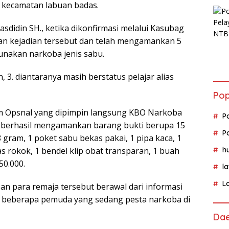
 kecamatan labuan badas.
didin SH., ketika dikonfirmasi melalui Kasubag
n kejadian tersebut dan telah mengamankan 5
nakan narkoba jenis sabu.
 3. diantaranya masih berstatus pelajar alias
Pop
im Opsnal yang dipimpin langsung KBO Narkoba
P
 berhasil mengamankan barang bukti berupa 15
P
 gram, 1 poket sabu bekas pakai, 1 pipa kaca, 1
s rokok, 1 bendel klip obat transparan, 1 buah
h
50.000.
l
L
 para remaja tersebut berawal dari informasi
 beberapa pemuda yang sedang pesta narkoba di
Da