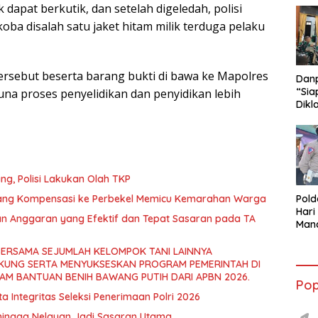
 dapat berkutik, dan setelah digeledah, polisi
ba disalah satu jaket hitam milik terduga pelaku
tersebut beserta barang bukti di bawa ke Mapolres
Danp
“Sia
na proses penyelidikan dan penyidikan lebih
Dikl
mela
g, Polisi Lakukan Olah TKP
Uang Kompensasi ke Perbekel Memicu Kemarahan Warga
Pol
Hari
n Anggaran yang Efektif dan Tepat Sasaran pada TA
Mand
Peno
Sesu
BERSAMA SEJUMLAH KELOMPOK TANI LAINNYA
UNG SERTA MENYUKSESKAN PROGRAM PEMERINTAH DI
M BANTUAN BENIH BAWANG PUTIH DARI APBN 2026.
Pop
Integritas Seleksi Penerimaan Polri 2026
hingga Nelayan Jadi Sasaran Utama