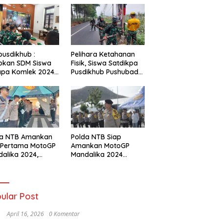
usdikhub :
Pelihara Ketahanan
pkan SDM Siswa
Fisik, Siswa Satdikpa
apa Komlek 2024
Pusdikhub Pushubad
lui OJT
Gelar Hanmars 25 KM
da NTB Amankan
Polda NTB Siap
 Pertama MotoGP
Amankan MotoGP
alika 2024,
Mandalika 2024
nton Diarahkan
dengan Tiga Zona
ai Jalur Tiket
Pengamanan dan
Antisipasi Khusus
ular Post
April 16, 2026
0 Komentar