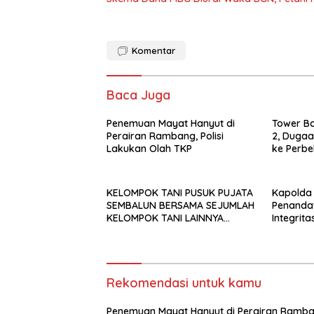
Komentar
Baca Juga
Penemuan Mayat Hanyut di
Tower Bo
Perairan Rambang, Polisi
2, Duga
Lakukan Olah TKP
ke Perbe
Kemarah
KELOMPOK TANI PUSUK PUJATA
Kapolda
SEMBALUN BERSAMA SEJUMLAH
Penanda
KELOMPOK TANI LAINNYA
Integrit
MENYATAKAN KOMITMENNYA
Polri 202
UNTUK MENDUKUNG SERTA
MENYUKSESKAN PROGRAM
PEMERINTAH DI SEKTOR
HORTIKULTURA, KHUSUSNYA
Rekomendasi untuk kamu
PROGRAM BANTUAN BENIH
BAWANG PUTIH DARI APBN
Penemuan Mayat Hanyut di Perairan Ramba