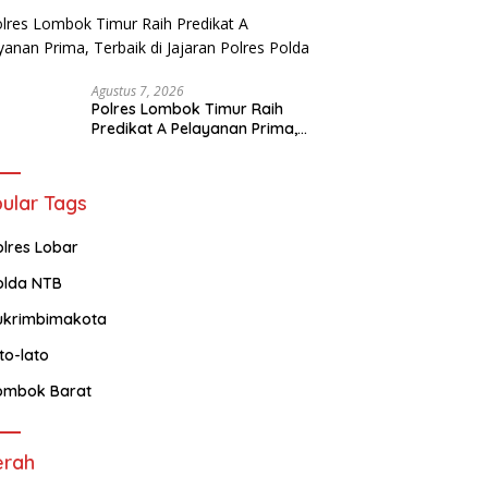
Ke-81 RI dan Kunjungan Kapolri
Agustus 7, 2026
Polres Lombok Timur Raih
Predikat A Pelayanan Prima,
Terbaik di Jajaran Polres Polda
NTB
ular Tags
olres Lobar
olda NTB
ukrimbimakota
ato-lato
ombok Barat
erah