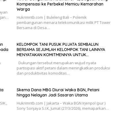
Kompensasi ke Perbekel Memicu Kemarahan
Warga
ayan
ngan…
Hukrimntb.com | Buleleng Bali – Polemik
pembangunan menara telekomunikasi milik PT Tower
Bersama di Desa…
an
KELOMPOK TANI PUSUK PUJATA SEMBALUN
pada
BERSAMA SEJUMLAH KELOMPOK TANI LAINNYA
MENYATAKAN KOMITMENNYA UNTUK
MENDUKUNG SERTA MENYUKSESKAN PROGRAM
s
Dukungan tersebut merupakan wujud nyata
PEMERINTAH DI SEKTOR HORTIKULTURA,
n
partisipasi aktif petani dalam meningkatkan produksi
KHUSUSNYA PROGRAM BANTUAN BENIH BAWANG
dan produktivitas komoditas…
PUTIH DARI APBN 2026.
ta
Skema Dana MBG Diurai Waka BGN, Petani
hingga Nelayan Jadi Sasaran Utama
IK.,
Hukrimntb.com | Jakarta – Waka BGN Irjenpol (pur )
Sony Sonjaya S.I.K, Jumat (27/3/2026), memaparkan…