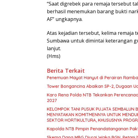
“Saat digrebek para remaja tersebut tak
berhasil menemukan barang bukti narko
AF” ungkapnya.
Atas kejadian tersebut, kelima remaja 
Sumbawa untuk dimintai keterangan gu
lanjut.
(Hms)
Berita Terkait
Penemuan Mayat Hanyut di Perairan Ramban
Tower Bongancina Abaikan SP-2, Dugaan 
Karo Rena Polda NTB Tekankan Perencanaa
2027
KELOMPOK TANI PUSUK PUJATA SEMBALUN 
MENYATAKAN KOMITMENNYA UNTUK MENDUK
SEKTOR HORTIKULTURA, KHUSUSNYA PROGRA
Kapolda NTB Pimpin Penandatanganan Pakta 
Skema Dana MBG Diurai Waka BGN, Petani 