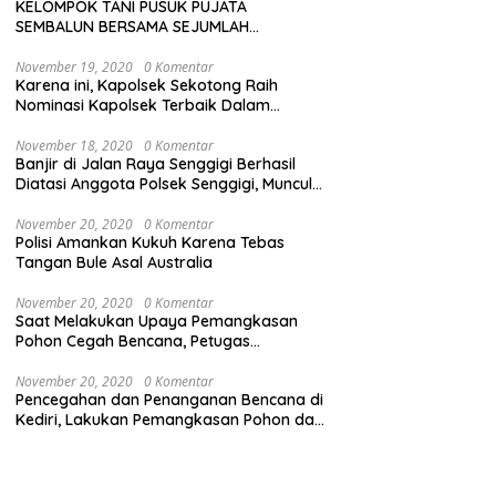
KELOMPOK TANI PUSUK PUJATA
SEMBALUN BERSAMA SEJUMLAH
KELOMPOK TANI LAINNYA MENYATAKAN
KOMITMENNYA UNTUK MENDUKUNG
November 19, 2020
0 Komentar
Karena ini, Kapolsek Sekotong Raih
SERTA MENYUKSESKAN PROGRAM
Nominasi Kapolsek Terbaik Dalam
PEMERINTAH DI SEKTOR HORTIKULTURA,
Kampung Sehat Award
KHUSUSNYA PROGRAM BANTUAN BENIH
BAWANG PUTIH DARI APBN 2026.
November 18, 2020
0 Komentar
Banjir di Jalan Raya Senggigi Berhasil
Diatasi Anggota Polsek Senggigi, Muncul
Masalah Lumpur di Jalan Raya
November 20, 2020
0 Komentar
Polisi Amankan Kukuh Karena Tebas
Tangan Bule Asal Australia
November 20, 2020
0 Komentar
Saat Melakukan Upaya Pemangkasan
Pohon Cegah Bencana, Petugas
Gabungan TNI-Polri dan Pemda Lobar
Dikejutkan dengan Peristiwa Mobil
November 20, 2020
0 Komentar
Pencegahan dan Penanganan Bencana di
Terbakar
Kediri, Lakukan Pemangkasan Pohon dan
Pembersihan Sungai