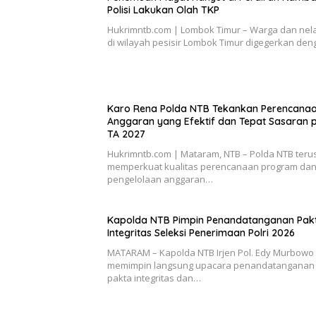
2026.
Polisi Lakukan Olah TKP
Hukrimntb.com | Lombok Timur – Warga dan nel
di wilayah pesisir Lombok Timur digegerkan de
Karo Rena Polda NTB Tekankan Perencana
Anggaran yang Efektif dan Tepat Sasaran 
TA 2027
Hukrimntb.com | Mataram, NTB – Polda NTB teru
memperkuat kualitas perencanaan program da
pengelolaan anggaran…
Kapolda NTB Pimpin Penandatanganan Pak
Integritas Seleksi Penerimaan Polri 2026
MATARAM – Kapolda NTB Irjen Pol. Edy Murbowo S
memimpin langsung upacara penandatanganan
pakta integritas dan…