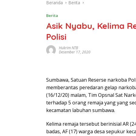
Beranda
Berita
Berita
Asik Nyabu, Kelima R
Polisi
Hukrim NTB
Desember 17, 2020
Sumbawa, Satuan Reserse narkoba Po
memberantas peredaran gelap narkoba
(16/12/20) malam, Tim Opsnal Sat Na
terhadap 5 orang remaja yang yang sed
kecamatan labuhan sumbawa.
Kelima remaja tersebut berinisial AR 
badas, AF (17) warga desa sepukur kecam