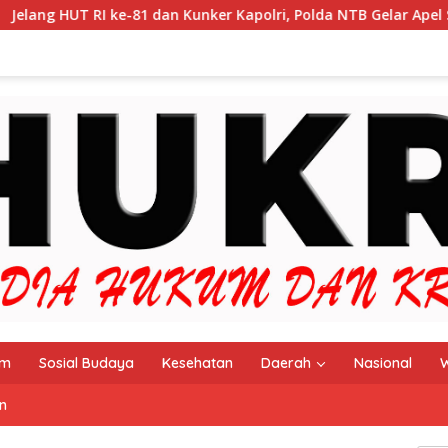
 RI ke-81 dan Kunker Kapolri, Polda NTB Gelar Apel Siaga Kamti
im
Sosial Budaya
Kesehatan
Daerah
Nasional
W
n