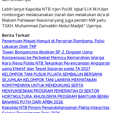
Lebih lanjut Kapolda NTB Irjen Pol.M. Iqbal S.I.K M.H.dan
rombongan melaksanakan ziarah dan melakukan do’a di
Makam Pahlawan Nasional yang juga pendiri NW yaitu
TGKH. Muhammad Zainuddin Abdul Madjid.” Ujarnya.
Berita Terkait
Penemuan Mayat Hanyut di Perairan Rambang, Polisi
Lakukan Olah TKP
Tower Bongancina Abaikan SP-2, Dugaan Uang
Kompensasi ke Perbekel Memicu Kemarahan Warga
Karo Rena Polda NTB Tekankan Perencanaan Anggaran
yang Efektif dan Tepat Sasaran pada TA 2027
KELOMPOK TANI PUSUK PUJATA SEMBALUN BERSAMA
SEJUMLAH KELOMPOK TANI LAINNYA MENYATAKAN
KOMITMENNYA UNTUK MENDUKUNG SERTA
MENYUKSESKAN PROGRAM PEMERINTAH DI SEKTOR
HORTIKULTURA, KHUSUSNYA PROGRAM BANTUAN BENIH
BAWANG PUTIH DARI APBN 2026.
Kapolda NTB Pimpin Penandatanganan Pakta Integritas
Seleksi Penerimaan Polri 2026