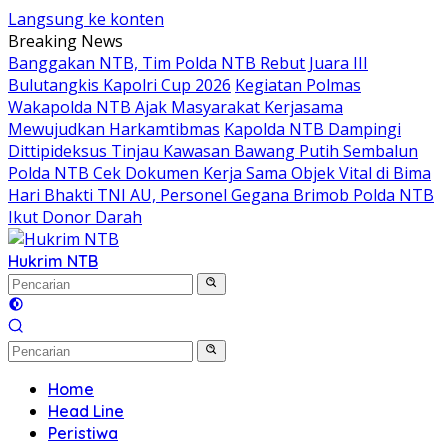
Langsung ke konten
Breaking News
Banggakan NTB, Tim Polda NTB Rebut Juara III
Bulutangkis Kapolri Cup 2026
Kegiatan Polmas
Wakapolda NTB Ajak Masyarakat Kerjasama
Mewujudkan Harkamtibmas
Kapolda NTB Dampingi
Dittipideksus Tinjau Kawasan Bawang Putih Sembalun
Polda NTB Cek Dokumen Kerja Sama Objek Vital di Bima
Hari Bhakti TNI AU, Personel Gegana Brimob Polda NTB
Ikut Donor Darah
Hukrim NTB
Home
Head Line
Peristiwa