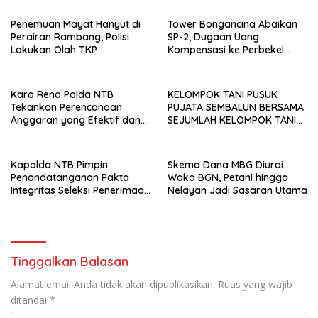
Penemuan Mayat Hanyut di
Tower Bongancina Abaikan
Perairan Rambang, Polisi
SP-2, Dugaan Uang
Lakukan Olah TKP
Kompensasi ke Perbekel
Memicu Kemarahan Warga
Karo Rena Polda NTB
KELOMPOK TANI PUSUK
Tekankan Perencanaan
PUJATA SEMBALUN BERSAMA
Anggaran yang Efektif dan
SEJUMLAH KELOMPOK TANI
Tepat Sasaran pada TA 2027
LAINNYA MENYATAKAN
KOMITMENNYA UNTUK
MENDUKUNG SERTA
Kapolda NTB Pimpin
Skema Dana MBG Diurai
MENYUKSESKAN PROGRAM
Penandatanganan Pakta
Waka BGN, Petani hingga
PEMERINTAH DI SEKTOR
Integritas Seleksi Penerimaan
Nelayan Jadi Sasaran Utama
HORTIKULTURA, KHUSUSNYA
Polri 2026
PROGRAM BANTUAN BENIH
BAWANG PUTIH DARI APBN
2026.
Tinggalkan Balasan
Alamat email Anda tidak akan dipublikasikan.
Ruas yang wajib
ditandai
*