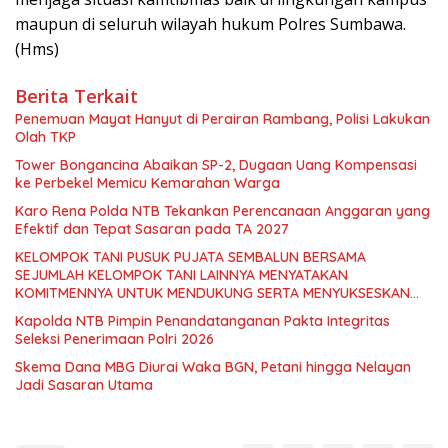
maupun di seluruh wilayah hukum Polres Sumbawa.
(Hms)
Berita Terkait
Penemuan Mayat Hanyut di Perairan Rambang, Polisi Lakukan
Olah TKP
Tower Bongancina Abaikan SP-2, Dugaan Uang Kompensasi
ke Perbekel Memicu Kemarahan Warga
Karo Rena Polda NTB Tekankan Perencanaan Anggaran yang
Efektif dan Tepat Sasaran pada TA 2027
KELOMPOK TANI PUSUK PUJATA SEMBALUN BERSAMA
SEJUMLAH KELOMPOK TANI LAINNYA MENYATAKAN
KOMITMENNYA UNTUK MENDUKUNG SERTA MENYUKSESKAN
PROGRAM PEMERINTAH DI SEKTOR HORTIKULTURA,
Kapolda NTB Pimpin Penandatanganan Pakta Integritas
KHUSUSNYA PROGRAM BANTUAN BENIH BAWANG PUTIH DARI
Seleksi Penerimaan Polri 2026
APBN 2026.
Skema Dana MBG Diurai Waka BGN, Petani hingga Nelayan
Jadi Sasaran Utama