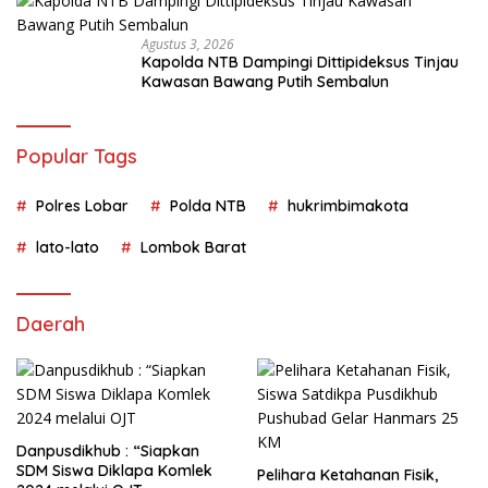
Agustus 3, 2026
Kapolda NTB Dampingi Dittipideksus Tinjau
Kawasan Bawang Putih Sembalun
Popular Tags
Polres Lobar
Polda NTB
hukrimbimakota
lato-lato
Lombok Barat
Daerah
Danpusdikhub : “Siapkan
SDM Siswa Diklapa Komlek
Pelihara Ketahanan Fisik,