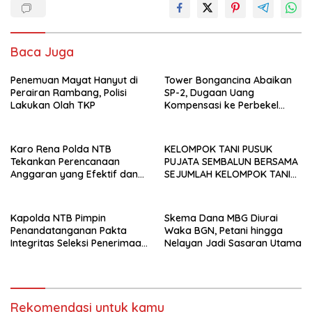
Baca Juga
Penemuan Mayat Hanyut di
Tower Bongancina Abaikan
Perairan Rambang, Polisi
SP-2, Dugaan Uang
Lakukan Olah TKP
Kompensasi ke Perbekel
Memicu Kemarahan Warga
Karo Rena Polda NTB
KELOMPOK TANI PUSUK
Tekankan Perencanaan
PUJATA SEMBALUN BERSAMA
Anggaran yang Efektif dan
SEJUMLAH KELOMPOK TANI
Tepat Sasaran pada TA 2027
LAINNYA MENYATAKAN
KOMITMENNYA UNTUK
MENDUKUNG SERTA
Kapolda NTB Pimpin
Skema Dana MBG Diurai
MENYUKSESKAN PROGRAM
Penandatanganan Pakta
Waka BGN, Petani hingga
PEMERINTAH DI SEKTOR
Integritas Seleksi Penerimaan
Nelayan Jadi Sasaran Utama
HORTIKULTURA, KHUSUSNYA
Polri 2026
PROGRAM BANTUAN BENIH
BAWANG PUTIH DARI APBN
2026.
Rekomendasi untuk kamu