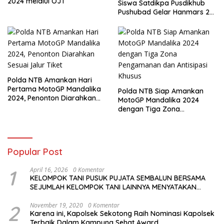
2024 melalui OJT
Siswa Satdikpa Pusdikhub
Pushubad Gelar Hanmars 25
KM
Polda NTB Amankan Hari
Pertama MotoGP Mandalika
Polda NTB Siap Amankan
2024, Penonton Diarahkan
MotoGP Mandalika 2024
Sesuai Jalur Tiket
dengan Tiga Zona
Pengamanan dan Antisipasi
Khusus
Popular Post
1
April 16, 2026
0 Komentar
KELOMPOK TANI PUSUK PUJATA SEMBALUN BERSAMA
SEJUMLAH KELOMPOK TANI LAINNYA MENYATAKAN
KOMITMENNYA UNTUK MENDUKUNG SERTA
MENYUKSESKAN PROGRAM PEMERINTAH DI SEKTOR
2
November 19, 2020
0 Komentar
Karena ini, Kapolsek Sekotong Raih Nominasi Kapolsek
HORTIKULTURA, KHUSUSNYA PROGRAM BANTUAN BENIH
Terbaik Dalam Kampung Sehat Award
BAWANG PUTIH DARI APBN 2026.