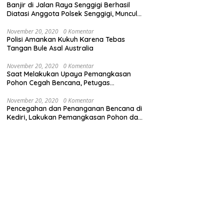
Banjir di Jalan Raya Senggigi Berhasil
Diatasi Anggota Polsek Senggigi, Muncul
Masalah Lumpur di Jalan Raya
November 20, 2020
0 Komentar
Polisi Amankan Kukuh Karena Tebas
Tangan Bule Asal Australia
November 20, 2020
0 Komentar
Saat Melakukan Upaya Pemangkasan
Pohon Cegah Bencana, Petugas
Gabungan TNI-Polri dan Pemda Lobar
Dikejutkan dengan Peristiwa Mobil
November 20, 2020
0 Komentar
Pencegahan dan Penanganan Bencana di
Terbakar
Kediri, Lakukan Pemangkasan Pohon dan
Pembersihan Sungai