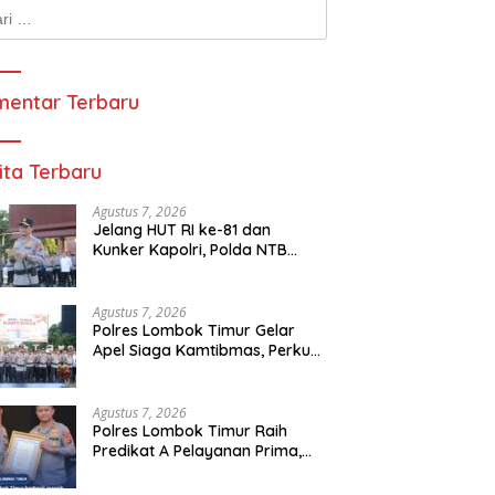
k:
entar Terbaru
ita Terbaru
Agustus 7, 2026
Jelang HUT RI ke-81 dan
Kunker Kapolri, Polda NTB
Gelar Apel Siaga Kamtibmas
Serentak Seluruh Jajaran
Agustus 7, 2026
Polres Lombok Timur Gelar
Apel Siaga Kamtibmas, Perkuat
Kesiapan Pengamanan HUT
Ke-81 RI dan Kunjungan Kapolri
Agustus 7, 2026
Polres Lombok Timur Raih
Predikat A Pelayanan Prima,
Terbaik di Jajaran Polres Polda
NTB