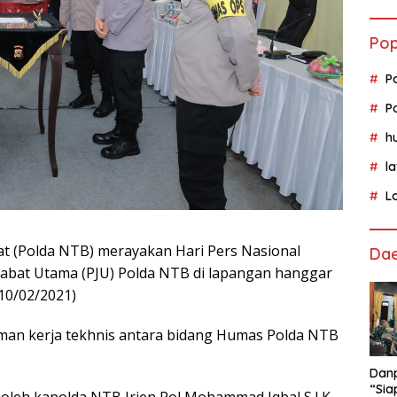
Pop
P
P
h
l
L
t (Polda NTB) merayakan Hari Pers Nasional
Da
abat Utama (PJU) Polda NTB di lapangan hanggar
10/02/2021)
oman kerja tekhnis antara bidang Humas Polda NTB
Danp
“Sia