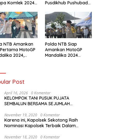
apa Komlek 2024
Pusdikhub Pushubad
lui OJT
Gelar Hanmars 25 KM
da NTB Amankan
Polda NTB Siap
 Pertama MotoGP
Amankan MotoGP
alika 2024,
Mandalika 2024
nton Diarahkan
dengan Tiga Zona
ai Jalur Tiket
Pengamanan dan
Antisipasi Khusus
ular Post
April 16, 2026
0 Komentar
KELOMPOK TANI PUSUK PUJATA
SEMBALUN BERSAMA SEJUMLAH
KELOMPOK TANI LAINNYA MENYATAKAN
KOMITMENNYA UNTUK MENDUKUNG
November 19, 2020
0 Komentar
Karena ini, Kapolsek Sekotong Raih
SERTA MENYUKSESKAN PROGRAM
Nominasi Kapolsek Terbaik Dalam
PEMERINTAH DI SEKTOR HORTIKULTURA,
Kampung Sehat Award
KHUSUSNYA PROGRAM BANTUAN BENIH
BAWANG PUTIH DARI APBN 2026.
November 18, 2020
0 Komentar