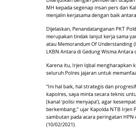
Dilanjutkan dengan pemberian ucapan 
MH kepada segenap insan pers dan Kab
menjalin kerjasama dengan baik antar
Dijelaskan, Penandatanganan PKT Pol
merupakan tindak lanjut kerja sama y
atau Memorandum Of Understanding (M
LKBN Antara di Gedung Wisma Antara d
Karena itu, Irjen Iqbal mengharapkan 
seluruh Polres jajaran untuk memanfaa
“Ini hal baik, hal strategis dan progres
kapolres, saya minta secara teknis unt
(kanal ‘polisi menyapa’), agar kesempata
berkembang,” ujar Kapolda NTB Irjen 
sambutan pada acara peringatan HPN 
(10/02/2021).