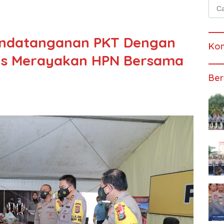
Cari
untu
andatanganan PKT Dengan
Kom
us Merayakan HPN Bersama
Ber