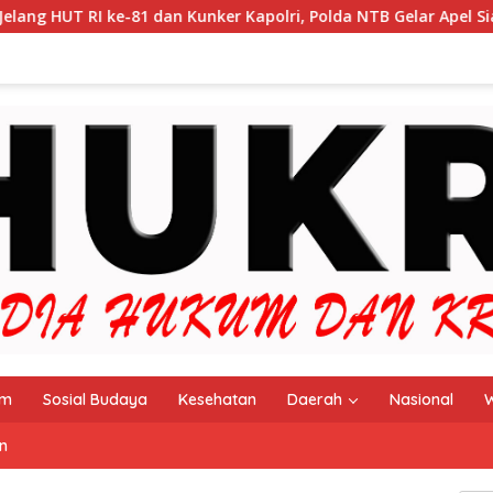
 dan Kunker Kapolri, Polda NTB Gelar Apel Siaga Kamtibmas Ser
im
Sosial Budaya
Kesehatan
Daerah
Nasional
W
n