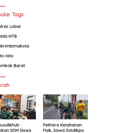
ular Tags
olres Lobar
olda NTB
ukrimbimakota
ato-lato
ombok Barat
erah
usdikhub :
Pelihara Ketahanan
pkan SDM Siswa
Fisik, Siswa Satdikpa