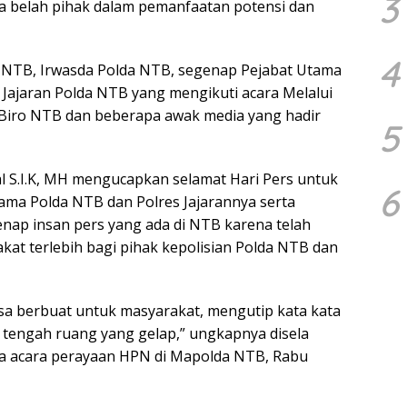
3
a belah pihak dalam pemanfaatan potensi dan
4
 NTB, Irwasda Polda NTB, segenap Pejabat Utama
 Jajaran Polda NTB yang mengikuti acara Melalui
 Biro NTB dan beberapa awak media yang hadir
5
 S.I.K, MH mengucapkan selamat Hari Pers untuk
6
tama Polda NTB dan Polres Jajarannya serta
ap insan pers yang ada di NTB karena telah
at terlebih bagi pihak kepolisian Polda NTB dan
sa berbuat untuk masyarakat, mengutip kata kata
 tengah ruang yang gelap,” ungkapnya disela
a acara perayaan HPN di Mapolda NTB, Rabu