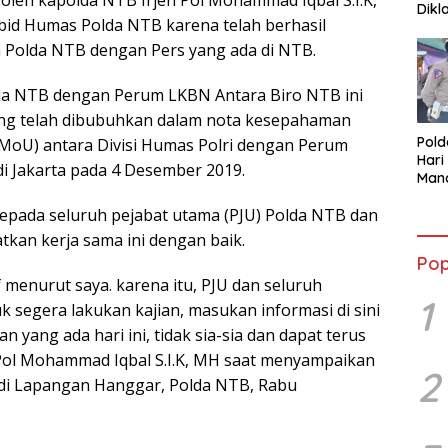
oleh kapolda NTB Irjen Pol Mohammad Iqbal S.I.K,
Dikl
id Humas Polda NTB karena telah berhasil
mela
a Polda NTB dengan Pers yang ada di NTB.
da NTB dengan Perum LKBN Antara Biro NTB ini
ang telah dibubuhkan dalam nota kesepahaman
Pol
oU) antara Divisi Humas Polri dengan Perum
Hari
i Jakarta pada 4 Desember 2019.
Mand
Peno
kepada seluruh pejabat utama (PJU) Polda NTB dan
Sesu
tkan kerja sama ini dengan baik.
Pop
if menurut saya. karena itu, PJU dan seluruh
1
uk segera lakukan kajian, masukan informasi di sini
n yang ada hari ini, tidak sia-sia dan dapat terus
Pol Mohammad Iqbal S.I.K, MH saat menyampaikan
2
di Lapangan Hanggar, Polda NTB, Rabu