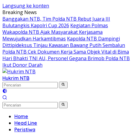
Langsung ke konten
Breaking News
Banggakan NTB, Tim Polda NTB Rebut Juara III
Bulutangkis Kapolri Cup 2026
Kegiatan Polmas
Wakapolda NTB Ajak Masyarakat Kerjasama
Mewujudkan Harkamtibmas
Kapolda NTB Dampingi
Dittipideksus Tinjau Kawasan Bawang Putih Sembalun
Polda NTB Cek Dokumen Kerja Sama Objek Vital di Bima
Hari Bhakti TNI AU, Personel Gegana Brimob Polda NTB
Ikut Donor Darah
Hukrim NTB
Home
Head Line
Peristiwa