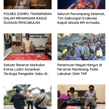
POLRES DOMPU TRANSPARAN
Seluruh Penumpang Selamat,
DALAM MENANGANI KASUS
Tim Gabungan Evakuasi
DUGAAN PENCABULAN
Kapal Wisata KM Armada
Mulia yang Mengalami
Kecelakaan Laut di Perairan
Bima
Satuan Reserse Narkoba
Penemuan Mayat Hanyut di
Polres Lotim Amankan
Perairan Rambang, Polisi
Terduga Pengedar Sabu di
Lakukan Olah TKP
Masbagik