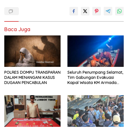
Baca Juga
POLRES DOMPU TRANSPARAN
Seluruh Penumpang Selamat,
DALAM MENANGANI KASUS
Tim Gabungan Evakuasi
DUGAAN PENCABULAN
Kapal Wisata KM Armada
Mulia yang Mengalami
Kecelakaan Laut di Perairan
Bima