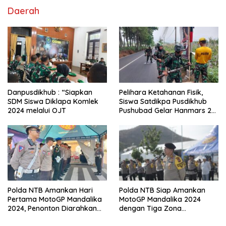
Daerah
Danpusdikhub : “Siapkan
Pelihara Ketahanan Fisik,
SDM Siswa Diklapa Komlek
Siswa Satdikpa Pusdikhub
2024 melalui OJT
Pushubad Gelar Hanmars 25
KM
Polda NTB Amankan Hari
Polda NTB Siap Amankan
Pertama MotoGP Mandalika
MotoGP Mandalika 2024
2024, Penonton Diarahkan
dengan Tiga Zona
Sesuai Jalur Tiket
Pengamanan dan Antisipasi