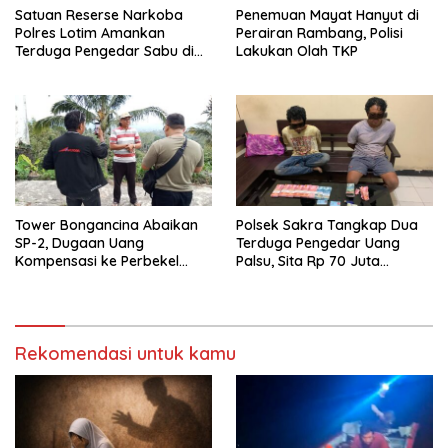
Satuan Reserse Narkoba
Penemuan Mayat Hanyut di
Polres Lotim Amankan
Perairan Rambang, Polisi
Terduga Pengedar Sabu di
Lakukan Olah TKP
Masbagik
Tower Bongancina Abaikan
Polsek Sakra Tangkap Dua
SP-2, Dugaan Uang
Terduga Pengedar Uang
Kompensasi ke Perbekel
Palsu, Sita Rp 70 Juta
Memicu Kemarahan Warga
Barang Bukti
Rekomendasi untuk kamu