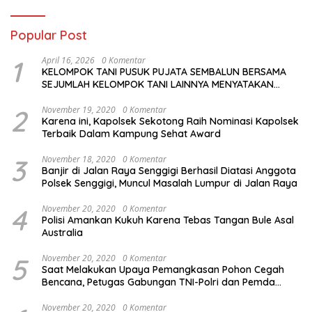
Khusus
Popular Post
1
April 16, 2026
0 Komentar
KELOMPOK TANI PUSUK PUJATA SEMBALUN BERSAMA
SEJUMLAH KELOMPOK TANI LAINNYA MENYATAKAN
KOMITMENNYA UNTUK MENDUKUNG SERTA
MENYUKSESKAN PROGRAM PEMERINTAH DI SEKTOR
2
November 19, 2020
0 Komentar
Karena ini, Kapolsek Sekotong Raih Nominasi Kapolsek
HORTIKULTURA, KHUSUSNYA PROGRAM BANTUAN BENIH
Terbaik Dalam Kampung Sehat Award
BAWANG PUTIH DARI APBN 2026.
3
November 18, 2020
0 Komentar
Banjir di Jalan Raya Senggigi Berhasil Diatasi Anggota
Polsek Senggigi, Muncul Masalah Lumpur di Jalan Raya
4
November 20, 2020
0 Komentar
Polisi Amankan Kukuh Karena Tebas Tangan Bule Asal
Australia
5
November 20, 2020
0 Komentar
Saat Melakukan Upaya Pemangkasan Pohon Cegah
Bencana, Petugas Gabungan TNI-Polri dan Pemda
Lobar Dikejutkan dengan Peristiwa Mobil Terbakar
November 20, 2020
0 Komentar